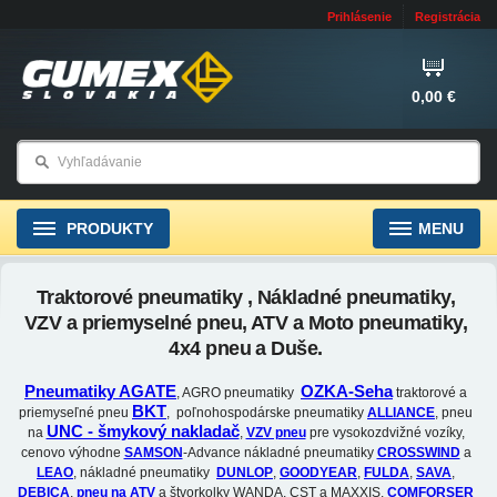
Prihlásenie
Registrácia
0,00 €
PRODUKTY
MENU
Traktorové pneumatiky , Nákladné pneumatiky,
VZV a priemyselné pneu, ATV a Moto pneumatiky,
4x4 pneu a Duše.
Pneumatiky AGATE
OZKA-Seha
, AGRO pneumatiky
traktorové a
BKT
priemyseľné pneu
, poľnohospodárske pneumatiky
ALLIANCE
, pneu
UNC - šmykový nakladač
na
,
VZV pneu
pre vysokozdvižné vozíky,
cenovo výhodne
SAMSON
-Advance nákladné pneumatiky
CROSSWIND
a
LEAO
, nákladné pneumatiky
DUNLOP
,
GOODYEAR
,
FULDA
,
SAVA
,
DEBICA
,
pneu na ATV
a štvorkolky WANDA, CST a MAXXIS,
COMFORSER