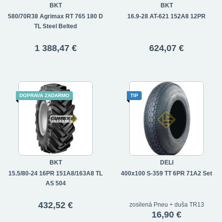
BKT
BKT
580/70R38 Agrimax RT 765 180 D
16.9-28 AT-621 152A8 12PR
TL Steel Belted
1 388,47 €
624,07 €
DOPRAVA ZADARMO
TIP
BKT
DELI
15.5/80-24 16PR 151A8/163A8 TL
400x100 S-359 TT 6PR 71A2 Set
AS 504
432,52 €
zosilená Pneu + duša TR13
16,90 €