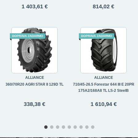
1 403,61 €
814,02 €
DOPRAVA ZADARMO
DOPRAVA ZADARMO
ALLIANCE
ALLIANCE
360/70R20 AGRI STAR II 129D TL
710/45-26.5 Forestar 644 III E 20PR
175A2/168A8 TL LS-2 SteelB
338,38 €
1 610,94 €
•
•
•
•
•
•
•
•
•