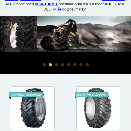
4x4 terénne pneu
INSA-TURBO
, pneumatiky na vozík a kosačku KENDA a
DELI,
duše
do pneumatiky.
•
•
•
•
•
•
•
•
DOPRAVA ZADARMO
DOPRAVA ZADARMO