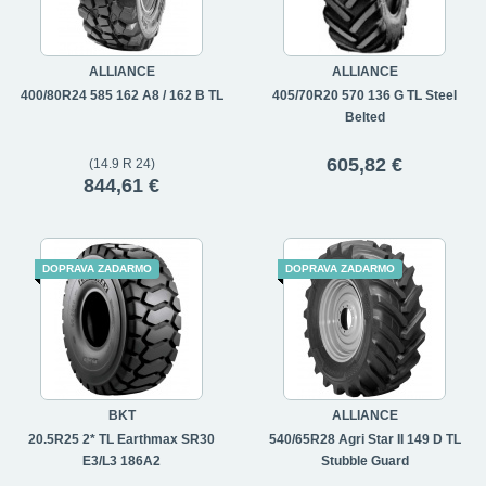
ALLIANCE
ALLIANCE
400/80R24 585 162 A8 / 162 B TL
405/70R20 570 136 G TL Steel
Belted
605,82 €
(14.9 R 24)
844,61 €
DOPRAVA ZADARMO
DOPRAVA ZADARMO
BKT
ALLIANCE
20.5R25 2* TL Earthmax SR30
540/65R28 Agri Star II 149 D TL
E3/L3 186A2
Stubble Guard