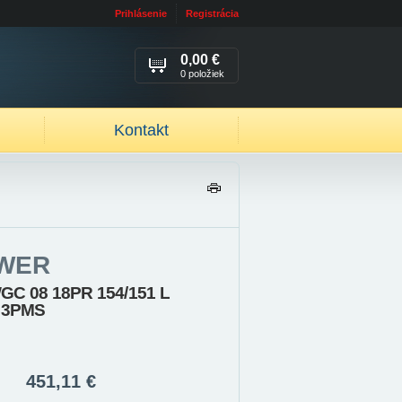
Prihlásenie
Registrácia
0,00 €
0 položiek
Kontakt
TL
AČ
IŤ
WER
GC 08 18PR 154/151 L
L 3PMS
451,11 €