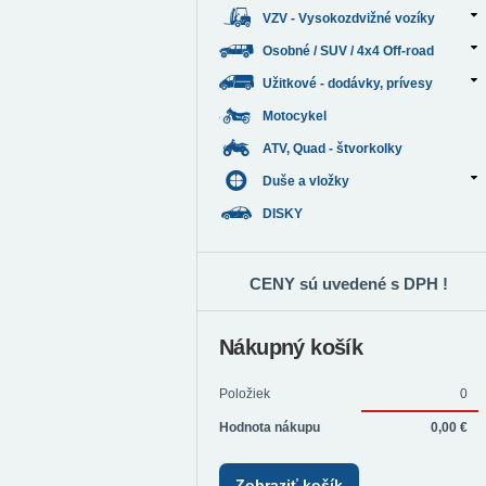
VZV - Vysokozdvižné vozíky
Osobné / SUV / 4x4 Off-road
Užitkové - dodávky, prívesy
Motocykel
ATV, Quad - štvorkolky
Duše a vložky
DISKY
CENY sú uvedené s DPH !
Nákupný košík
Položiek
0
Hodnota nákupu
0,00 €
Zobraziť košík