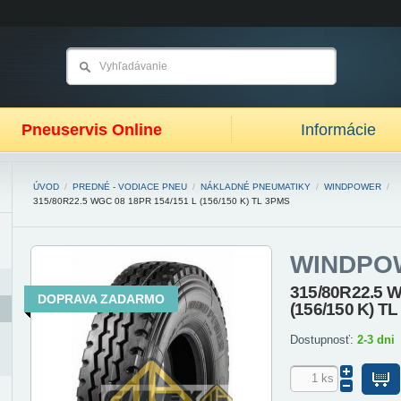
Pneuservis Online
Informácie
ÚVOD
/
PREDNÉ - VODIACE PNEU
/
NÁKLADNÉ PNEUMATIKY
/
WINDPOWER
/
315/80R22.5 WGC 08 18PR 154/151 L (156/150 K) TL 3PMS
WINDPO
315/80R22.5 W
DOPRAVA ZADARMO
(156/150 K) T
Dostupnosť:
2-3 dni