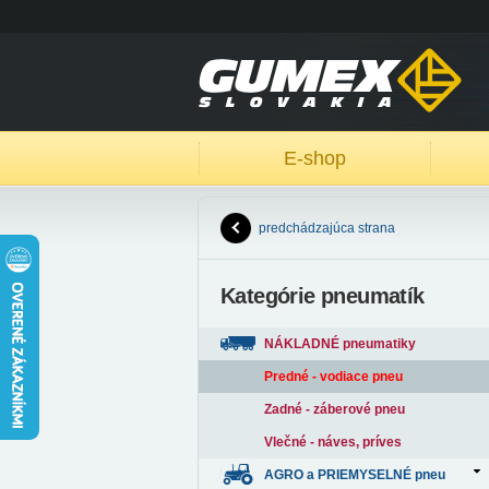
E-shop
predchádzajúca strana
Kategórie pneumatík
NÁKLADNÉ pneumatiky
Predné - vodiace pneu
Zadné - záberové pneu
Vlečné - náves, príves
AGRO a PRIEMYSELNÉ pneu