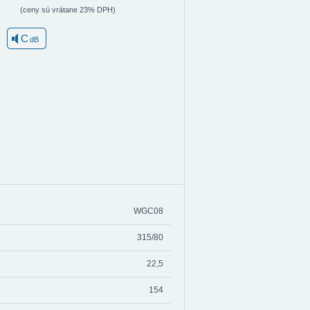
(ceny sú vrátane 23% DPH)
C
dB
WGC08
315/80
22,5
154