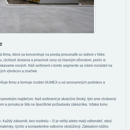
e
firma, ktorá sa koncentruje na predaj pneumatík so sidlom v Nitre.
, rýchlosť dodania a priaznivé ceny sú hlavným dôvodom, prečo si
skavame nových. Náš sortiment v tomto segmente sa rokmi rozrástol na
ných výrobcov a značiek.
lyvňuje firmu a formuje rozdiel GUMEX-u od anonymných podnikov a
samotným majiteľom. Naš sortiment je skutočne široký, tým sme chránený
iem a ponuka je šitá na špecifické požiadavky zákazníka. Vďaka tomu
. Každý zákazník, bez rozdielu – či je veľký alebo malý odberateľ, starý
riateľsky, rýchlo a kompetentne-odborne obslúžený. Základom nášho