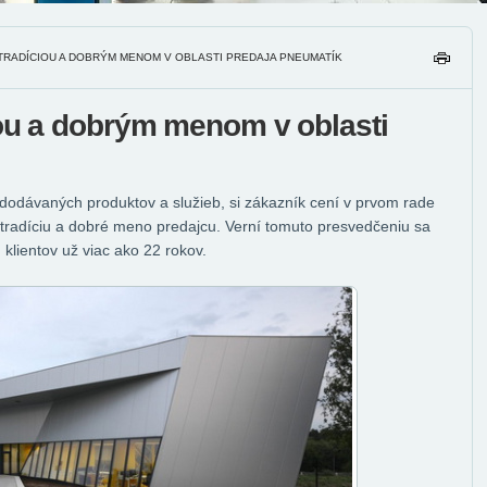
 TRADÍCIOU A DOBRÝM MENOM V OBLASTI PREDAJA PNEUMATÍK
TL
AČ
IŤ
iou a dobrým menom v oblasti
 dodávaných produktov a služieb, si zákazník cení v prvom rade
tradíciu a dobré meno predajcu. Verní tomuto presvedčeniu sa
 klientov už viac ako 22 rokov.