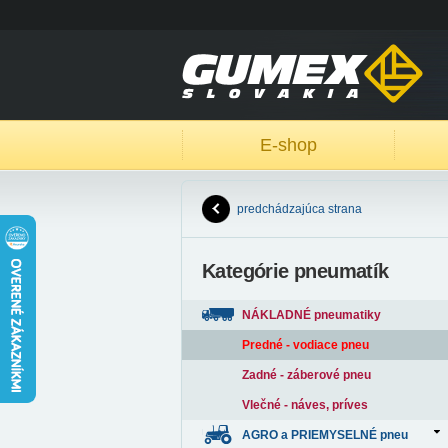
E-shop
predchádzajúca strana
Kategórie pneumatík
NÁKLADNÉ pneumatiky
Predné - vodiace pneu
Zadné - záberové pneu
Vlečné - náves, príves
AGRO a PRIEMYSELNÉ pneu