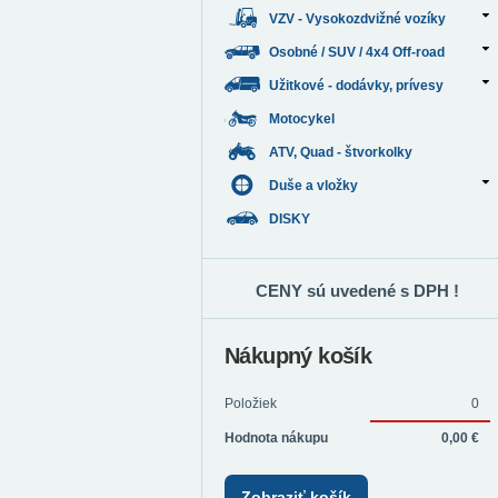
VZV - Vysokozdvižné vozíky
Osobné / SUV / 4x4 Off-road
Užitkové - dodávky, prívesy
Motocykel
ATV, Quad - štvorkolky
Duše a vložky
DISKY
CENY sú uvedené s DPH !
Nákupný košík
Položiek
0
Hodnota nákupu
0,00 €
Zobraziť košík