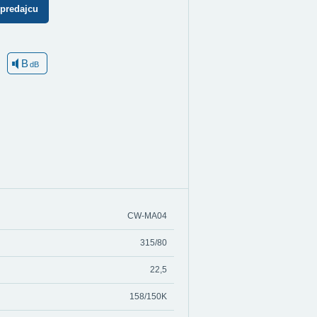
 predajcu
B
dB
CW-MA04
315/80
22,5
158/150K