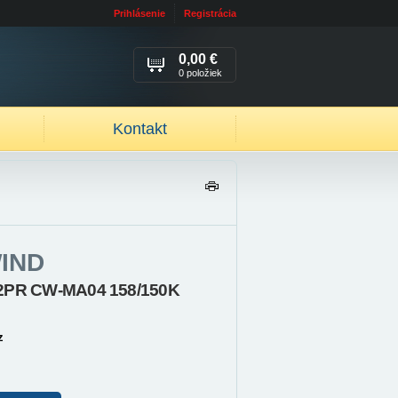
Prihlásenie
Registrácia
0,00 €
0 položiek
Kontakt
TL
AČ
IŤ
IND
22PR CW-MA04 158/150K
z