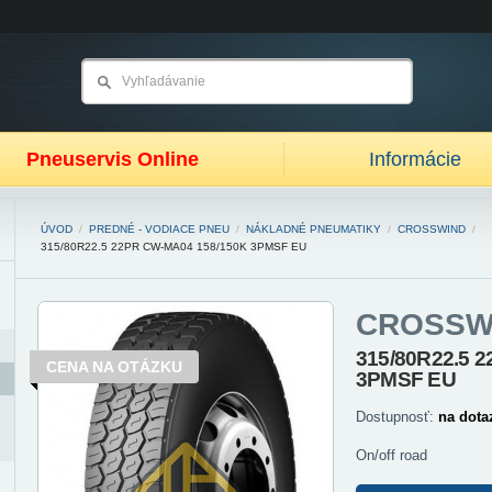
Pneuservis Online
Informácie
ÚVOD
/
PREDNÉ - VODIACE PNEU
/
NÁKLADNÉ PNEUMATIKY
/
CROSSWIND
/
315/80R22.5 22PR CW-MA04 158/150K 3PMSF EU
CROSSW
315/80R22.5 
CENA NA OTÁZKU
3PMSF EU
Dostupnosť:
na dota
On/off road