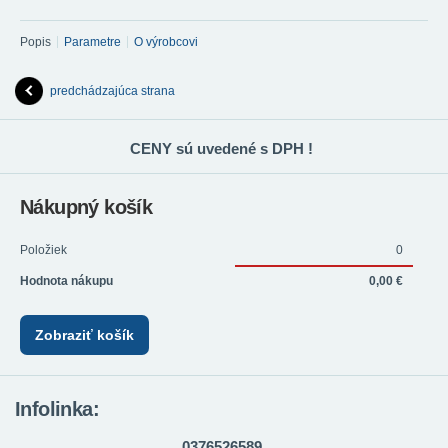
Popis
Parametre
O výrobcovi
predchádzajúca strana
CENY sú uvedené s DPH !
Nákupný košík
Položiek
0
Hodnota nákupu
0,00 €
Zobraziť košík
Infolinka:
0376526589