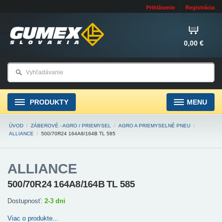
Prihlásenie
Registrácia
0,00 €
PRODUKTY
MENU
ÚVOD
/
ZÁBEROVÉ - AGRO / PRIEMYSEL
/
AGRO A PRIEMYSELNÉ PNEU
/
ALLIANCE
/
500/70R24 164A8/164B TL 585
ALLIANCE
500/70R24 164A8/164B TL 585
Dostupnosť:
2-3 dni
Viac o produkte...