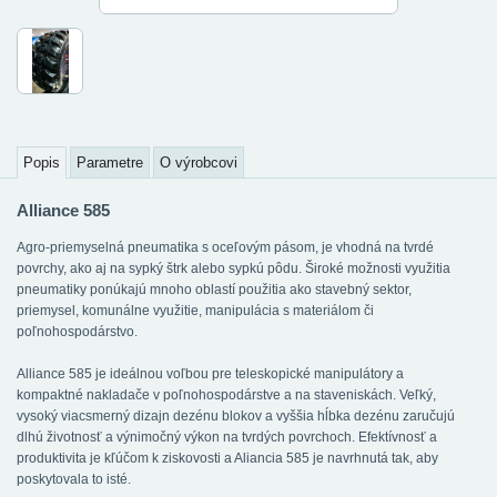
Popis
Parametre
O výrobcovi
Alliance 585
Agro-priemyselná pneumatika s oceľovým pásom, je vhodná na tvrdé
povrchy, ako aj na sypký štrk alebo sypkú pôdu. Široké možnosti využitia
pneumatiky ponúkajú mnoho oblastí použitia ako stavebný sektor,
priemysel, komunálne využitie, manipulácia s materiálom či
poľnohospodárstvo.
Alliance 585 je ideálnou voľbou pre teleskopické manipulátory a
kompaktné nakladače v poľnohospodárstve a na staveniskách. Veľký,
vysoký viacsmerný dizajn dezénu blokov a vyššia hĺbka dezénu zaručujú
dlhú životnosť a výnimočný výkon na tvrdých povrchoch. Efektívnosť a
produktivita je kľúčom k ziskovosti a Aliancia 585 je navrhnutá tak, aby
poskytovala to isté.