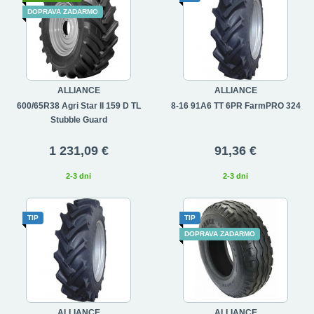
DOPRAVA ZADARMO
ALLIANCE
ALLIANCE
600/65R38 Agri Star II 159 D TL
8-16 91A6 TT 6PR FarmPRO 324
Stubble Guard
1 231,09 €
91,36 €
2-3 dni
2-3 dni
TIP
TIP
DOPRAVA ZADARMO
ALLIANCE
ALLIANCE