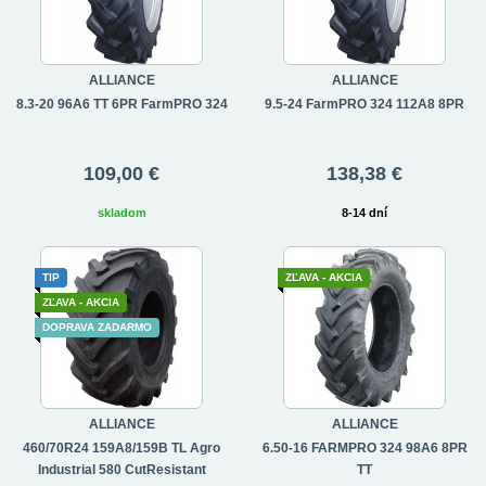
ALLIANCE
ALLIANCE
8.3-20 96A6 TT 6PR FarmPRO 324
9.5-24 FarmPRO 324 112A8 8PR
109,00 €
138,38 €
skladom
8-14 dní
TIP
ZĽAVA - AKCIA
ZĽAVA - AKCIA
DOPRAVA ZADARMO
ALLIANCE
ALLIANCE
460/70R24 159A8/159B TL Agro
6.50-16 FARMPRO 324 98A6 8PR
Industrial 580 CutResistant
TT