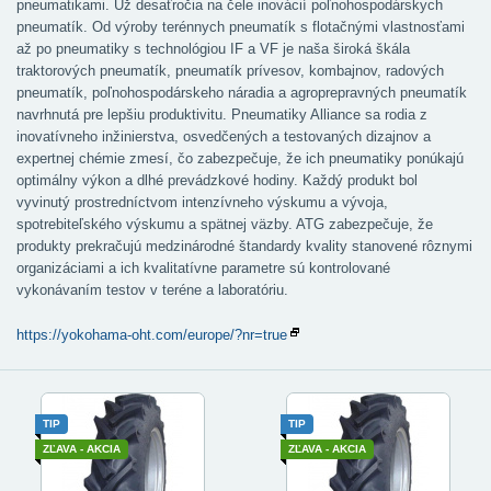
pneumatikami. Už desaťročia na čele inovácií poľnohospodárskych
pneumatík. Od výroby terénnych pneumatík s flotačnými vlastnosťami
až po pneumatiky s technológiou IF a VF je naša široká škála
traktorových pneumatík, pneumatík prívesov, kombajnov, radových
pneumatík, poľnohospodárskeho náradia a agroprepravných pneumatík
navrhnutá pre lepšiu produktivitu. Pneumatiky Alliance sa rodia z
inovatívneho inžinierstva, osvedčených a testovaných dizajnov a
expertnej chémie zmesí, čo zabezpečuje, že ich pneumatiky ponúkajú
optimálny výkon a dlhé prevádzkové hodiny. Každý produkt bol
vyvinutý prostredníctvom intenzívneho výskumu a vývoja,
spotrebiteľského výskumu a spätnej väzby. ATG zabezpečuje, že
produkty prekračujú medzinárodné štandardy kvality stanovené rôznymi
organizáciami a ich kvalitatívne parametre sú kontrolované
vykonávaním testov v teréne a laboratóriu.
https://yokohama-oht.com/europe/?nr=true
TIP
TIP
ZĽAVA - AKCIA
ZĽAVA - AKCIA