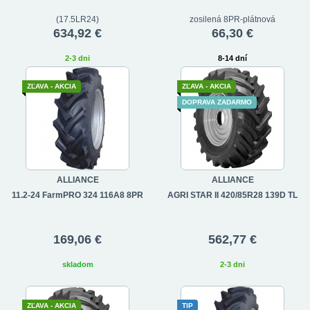
(17.5LR24)
zosilená 8PR-plátnová
634,92 €
66,30 €
2-3 dni
8-14 dní
ZĽAVA - AKCIA
ZĽAVA - AKCIA
DOPRAVA ZADARMO
ALLIANCE
ALLIANCE
11.2-24 FarmPRO 324 116A8 8PR
AGRI STAR II 420/85R28 139D TL
169,06 €
562,77 €
skladom
2-3 dni
ZĽAVA - AKCIA
TIP