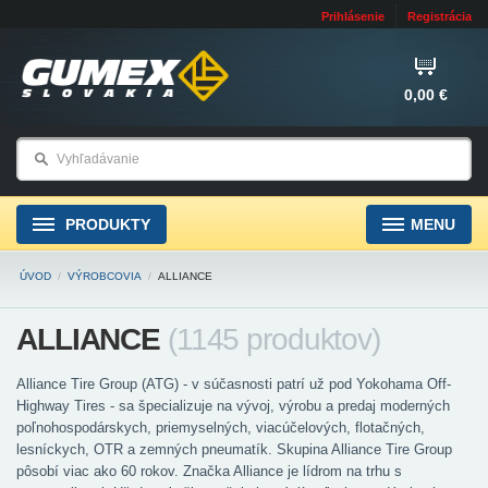
Prihlásenie
Registrácia
0,00 €
PRODUKTY
MENU
ÚVOD
/
VÝROBCOVIA
/
ALLIANCE
ALLIANCE
(1145 produktov)
Alliance Tire Group (ATG) - v súčasnosti patrí už pod Yokohama Off-
Highway Tires - sa špecializuje na vývoj, výrobu a predaj moderných
poľnohospodárskych, priemyselných, viacúčelových, flotačných,
lesníckych, OTR a zemných pneumatík. Skupina Alliance Tire Group
pôsobí viac ako 60 rokov. Značka Alliance je lídrom na trhu s