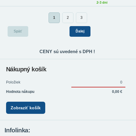
2-3 dni
1
2
3
Späť
Ďalej
CENY sú uvedené s DPH !
Nákupný košík
Položiek
0
Hodnota nákupu
0,00 €
Zobraziť košík
Infolinka: