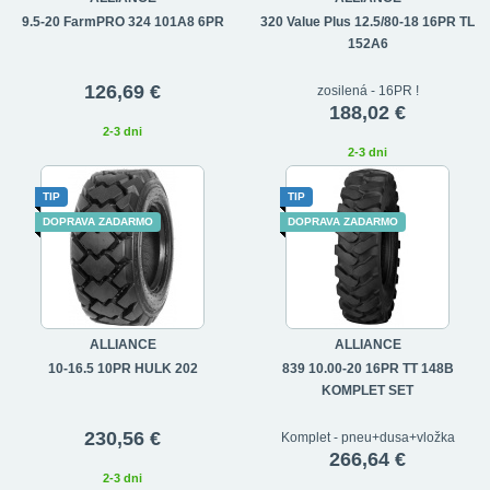
9.5-20 FarmPRO 324 101A8 6PR
320 Value Plus 12.5/80-18 16PR TL
152A6
126,69 €
zosilená - 16PR !
188,02 €
2-3 dni
2-3 dni
TIP
TIP
DOPRAVA ZADARMO
DOPRAVA ZADARMO
ALLIANCE
ALLIANCE
10-16.5 10PR HULK 202
839 10.00-20 16PR TT 148B
KOMPLET SET
230,56 €
Komplet - pneu+dusa+vložka
266,64 €
2-3 dni