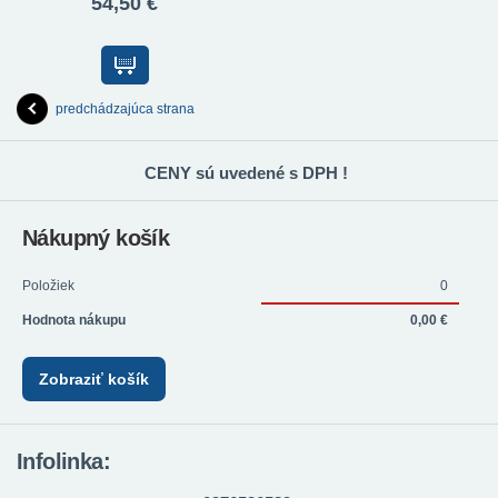
54,50 €
predchádzajúca strana
CENY sú uvedené s DPH !
Nákupný košík
Položiek
0
Hodnota nákupu
0,00 €
Zobraziť košík
Infolinka: