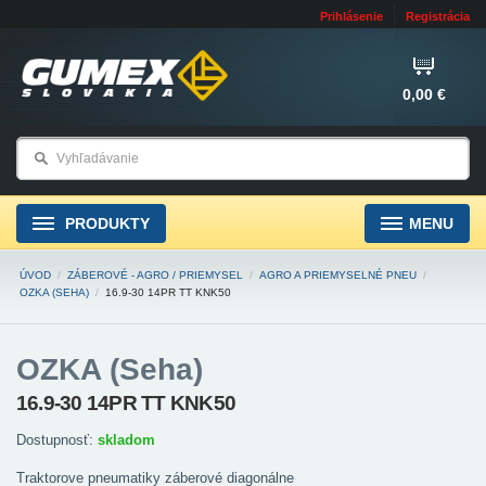
Prihlásenie
Registrácia
0,00 €
PRODUKTY
MENU
ÚVOD
/
ZÁBEROVÉ - AGRO / PRIEMYSEL
/
AGRO A PRIEMYSELNÉ PNEU
/
OZKA (SEHA)
/
16.9-30 14PR TT KNK50
OZKA (Seha)
16.9-30 14PR TT KNK50
Dostupnosť:
skladom
Traktorove pneumatiky záberové diagonálne