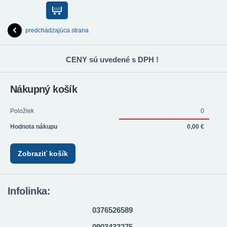
predchádzajúca strana
CENY sú uvedené s DPH !
Nákupný košík
Položiek
0
Hodnota nákupu
0,00 €
Zobraziť košík
Infolinka:
0376526589
0903433275