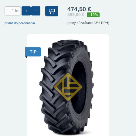
474,50 €
589,00 €
- 19%
(ceny sú vrátane 23% DPH)
pridať do porovnania
TIP