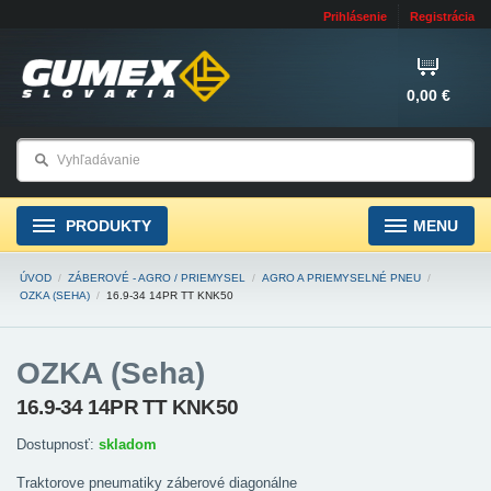
Prihlásenie
Registrácia
0,00 €
PRODUKTY
MENU
ÚVOD
/
ZÁBEROVÉ - AGRO / PRIEMYSEL
/
AGRO A PRIEMYSELNÉ PNEU
/
OZKA (SEHA)
/
16.9-34 14PR TT KNK50
OZKA (Seha)
16.9-34 14PR TT KNK50
Dostupnosť:
skladom
Traktorove pneumatiky záberové diagonálne