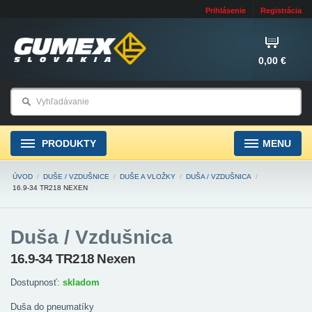
Prihlásenie
Registrácia
0,00 €
PRODUKTY
MENU
ÚVOD
/
DUŠE / VZDUŠNICE
/
DUŠE A VLOŽKY
/
DUŠA / VZDUŠNICA
/
16.9-34 TR218 NEXEN
Duša / Vzdušnica
16.9-34 TR218 Nexen
Dostupnosť:
skladom
Duša do pneumatíky