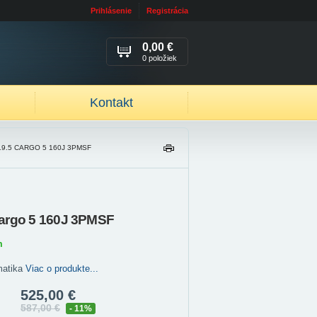
Prihlásenie
Registrácia
0,00 €
0 položiek
Kontakt
19.5 CARGO 5 160J 3PMSF
TL
AČ
IŤ
argo 5 160J 3PMSF
m
matika
Viac o produkte...
525,00 €
587,00 €
- 11%