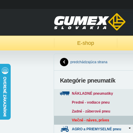
E-shop
predchádzajúca strana
Kategórie pneumatík
NÁKLADNÉ pneumatiky
Predné - vodiace pneu
Zadné - záberové pneu
Vlečné - náves, príves
AGRO a PRIEMYSELNÉ pneu