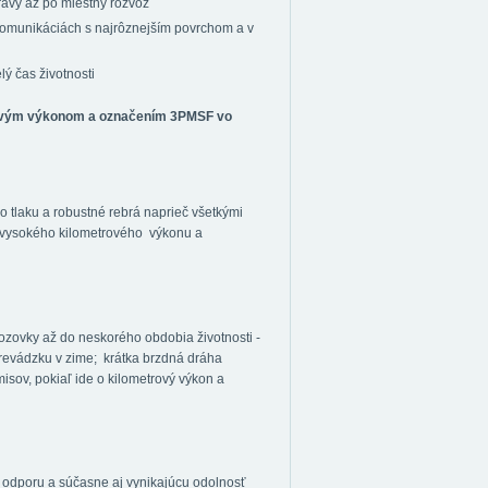
ravy až po miestny rozvoz
 komunikáciách s najrôznejším povrchom a v
ý čas životnosti
rovým výkonom a označením 3PMSF vo
 tlaku a robustné rebrá naprieč všetkými
 vysokého kilometrového výkonu a
ozovky až do neskorého obdobia životnosti -
evádzku v zime; krátka brzdná dráha
sov, pokiaľ ide o kilometrový výkon a
odporu a súčasne aj vynikajúcu odolnosť