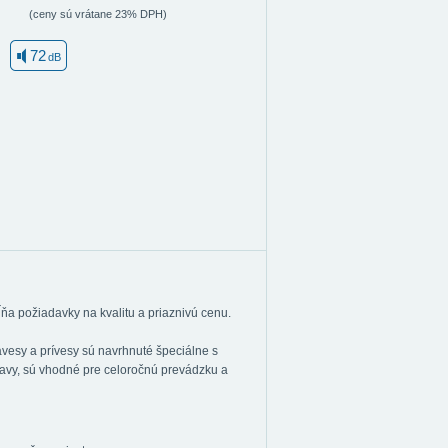
(ceny sú vrátane 23% DPH)
72
dB
a požiadavky na kvalitu a priaznivú cenu.
esy a prívesy sú navrhnuté špeciálne s
pravy, sú vhodné pre celoročnú prevádzku a