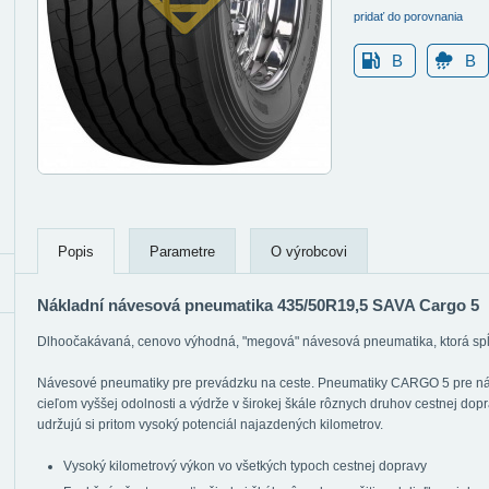
pridať do porovnania
B
B
Popis
Parametre
O výrobcovi
Nákladní návesová pneumatika 435/50R19,5 SAVA Cargo 5
Dlhoočakávaná, cenovo výhodná, "megová" návesová pneumatika, ktorá spĺň
Návesové pneumatiky pre prevádzku na ceste. Pneumatiky CARGO 5 pre náv
cieľom vyššej odolnosti a výdrže v širokej škále rôznych druhov cestnej do
udržujú si pritom vysoký potenciál najazdených kilometrov.
Vysoký kilometrový výkon vo všetkých typoch cestnej dopravy