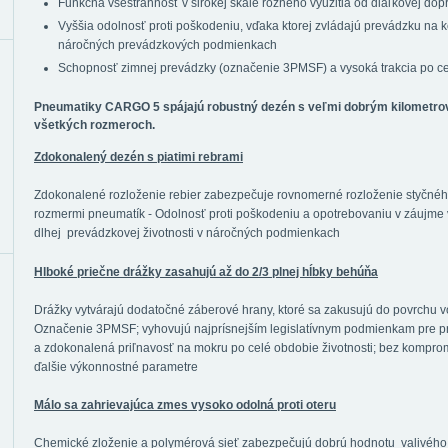
Funkčná všestrannosť v širokej škále rôzneho využitia od diaľkovej dop
Vyššia odolnosť proti poškodeniu, vďaka ktorej zvládajú prevádzku na
náročných prevádzkových podmienkach
Schopnosť zimnej prevádzky (označenie 3PMSF) a vysoká trakcia po cel
Pneumatiky CARGO 5 spájajú robustný dezén s veľmi dobrým kilomet
všetkých rozmeroch.
Zdokonalený dezén s piatimi rebrami
Zdokonalené rozloženie rebier zabezpečuje rovnomerné rozloženie styčného
rozmermi pneumatík - Odolnosť proti poškodeniu a opotrebovaniu v záujme
dlhej prevádzkovej životnosti v náročných podmienkach
Hlboké priečne drážky zasahujú až do 2/3 plnej hĺbky behúňa
Drážky vytvárajú dodatočné záberové hrany, ktoré sa zakusujú do povrchu v
Označenie 3PMSF; vyhovujú najprísnejším legislatívnym podmienkam pre pr
a zdokonalená priľnavosť na mokru po celé obdobie životnosti; bez kompromi
ďalšie výkonnostné parametre
Málo sa zahrievajúca zmes vysoko odolná proti oteru
Chemické zloženie a polymérová sieť zabezpečujú dobrú hodnotu valivého 