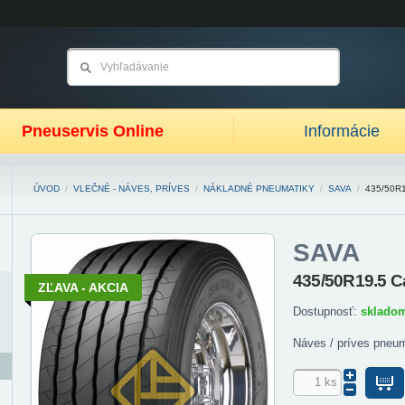
Pneuservis Online
Informácie
ÚVOD
/
VLEČNÉ - NÁVES, PRÍVES
/
NÁKLADNÉ PNEUMATIKY
/
SAVA
/
435/50R
SAVA
435/50R19.5 C
ZĽAVA - AKCIA
Dostupnosť:
sklado
Náves / príves pneu