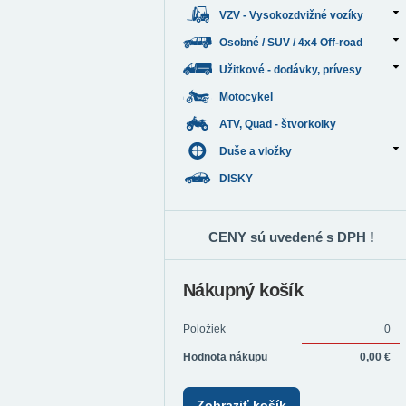
VZV - Vysokozdvižné vozíky
Osobné / SUV / 4x4 Off-road
Užitkové - dodávky, prívesy
Motocykel
ATV, Quad - štvorkolky
Duše a vložky
DISKY
CENY sú uvedené s DPH !
Nákupný košík
Položiek
0
Hodnota nákupu
0,00 €
Zobraziť košík