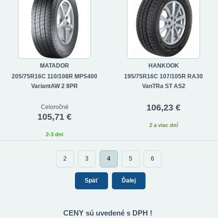
MATADOR
HANKOOK
205/75R16C 110/108R MPS400
195/75R16C 107/105R RA30
VariantAW 2 8PR
VanTRa ST AS2
106,23 €
Celoročné
105,71 €
2 a viac dní
2-3 dni
2
3
4
5
6
Späť
Ďalej
CENY sú uvedené s DPH !