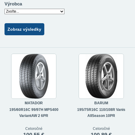
Výrobca
Zobraz výsledky
MATADOR
BARUM
195/60R16C 99/97H MPS400
195/75R16C 110/108R Vanis
VariantAW 2 6PR
AllSeason 10PR
Celoročné
Celoročné
100,55 €
100,89 €