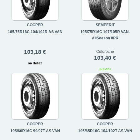
COOPER
SEMPERIT
185/75R16C 104/102R AS VAN
195/75R16C 107/105R VAN-
AllSeason 8PR
103,18 €
Celoročné
103,40 €
na dotaz
2-3 dni
COOPER
COOPER
195/60R16C 99/97T AS VAN
195/65R16C 104/102T AS VAN