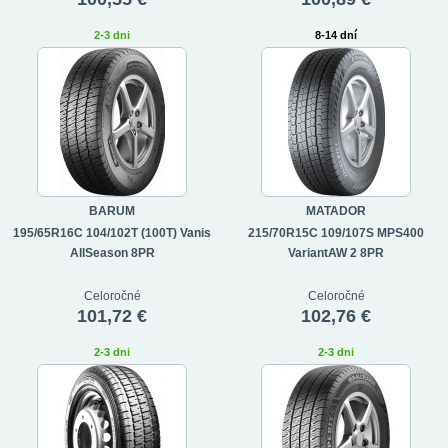
2-3 dni
8-14 dní
BARUM
MATADOR
195/65R16C 104/102T (100T) Vanis
215/70R15C 109/107S MPS400
AllSeason 8PR
VariantAW 2 8PR
Celoročné
Celoročné
101,72 €
102,76 €
2-3 dni
2-3 dni