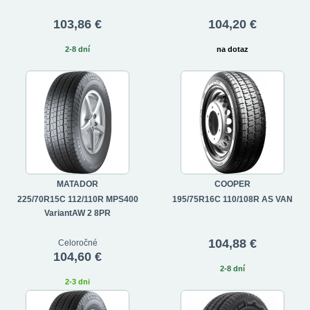
103,86 €
104,20 €
2-8 dní
na dotaz
MATADOR
COOPER
225/70R15C 112/110R MPS400
195/75R16C 110/108R AS VAN
VariantAW 2 8PR
104,88 €
Celoročné
104,60 €
2-8 dní
2-3 dni