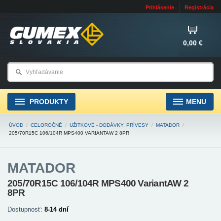
Prihlásenie
Registrácia
0,00 €
PRODUKTY
MENU
ÚVOD
/
CELOROČNÉ
/
UŽITKOVÉ - DODÁVKY, PRÍVESY
/
MATADOR
/
205/70R15C 106/104R MPS400 VARIANTAW 2 8PR
MATADOR
205/70R15C 106/104R MPS400 VariantAW 2
8PR
Dostupnosť:
8-14 dní