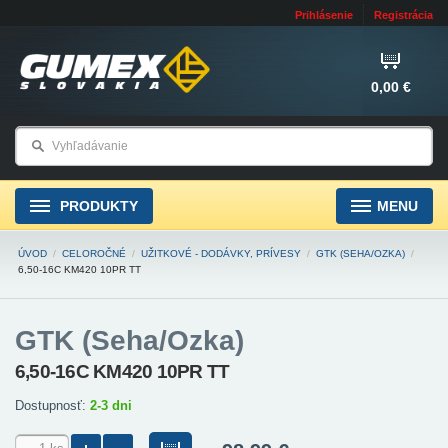
Prihlásenie
Registrácia
0,00 €
PRODUKTY
MENU
ÚVOD
/
CELOROČNÉ
/
UŽITKOVÉ - DODÁVKY, PRÍVESY
/
GTK (SEHA/OZKA)
/
6,50-16C KM420 10PR TT
GTK (Seha/Ozka)
6,50-16C KM420 10PR TT
Dostupnosť:
2-3 dni