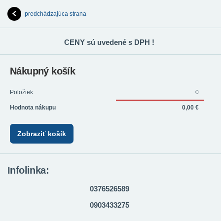
predchádzajúca strana
CENY sú uvedené s DPH !
Nákupný košík
Položiek
0
Hodnota nákupu
0,00 €
Zobraziť košík
Infolinka:
0376526589
0903433275