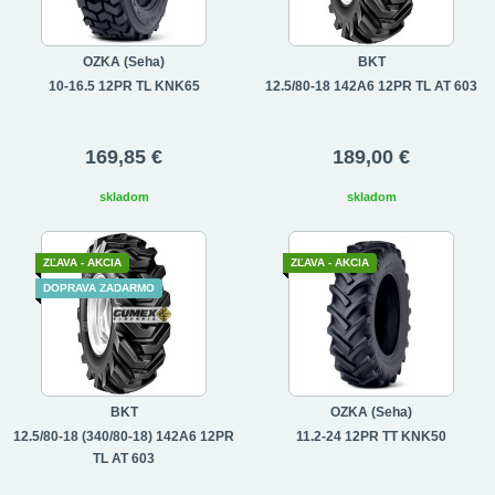
OZKA (Seha)
BKT
10-16.5 12PR TL KNK65
12.5/80-18 142A6 12PR TL AT 603
169,85 €
189,00 €
skladom
skladom
ZĽAVA - AKCIA
ZĽAVA - AKCIA
DOPRAVA ZADARMO
BKT
OZKA (Seha)
12.5/80-18 (340/80-18) 142A6 12PR
11.2-24 12PR TT KNK50
TL AT 603