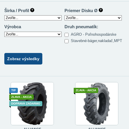
Širka / Profil
Priemer Disku Ø
Výrobca
Druh pneumatík:
AGRO - Poľnohospodárske
Stavebné-báger,nakladač,MPT
Zobraz výsledky
TIP
ZĽAVA - AKCIA
ZĽAVA - AKCIA
DOPRAVA ZADARMO