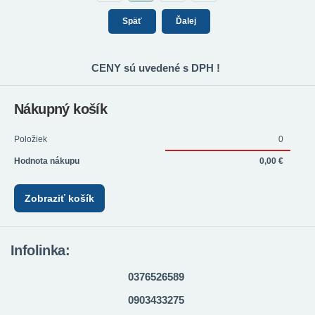
Späť
Ďalej
CENY sú uvedené s DPH !
Nákupný košík
Položiek
0
Hodnota nákupu
0,00 €
Zobraziť košík
Infolinka:
0376526589
0903433275