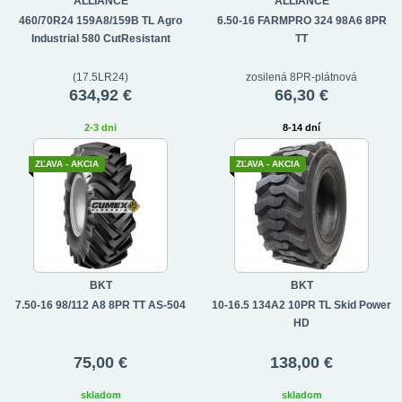
ALLIANCE
ALLIANCE
460/70R24 159A8/159B TL Agro
6.50-16 FARMPRO 324 98A6 8PR
Industrial 580 CutResistant
TT
(17.5LR24)
zosilená 8PR-plátnová
634,92 €
66,30 €
2-3 dni
8-14 dní
ZĽAVA - AKCIA
ZĽAVA - AKCIA
BKT
BKT
7.50-16 98/112 A8 8PR TT AS-504
10-16.5 134A2 10PR TL Skid Power
HD
75,00 €
138,00 €
skladom
skladom