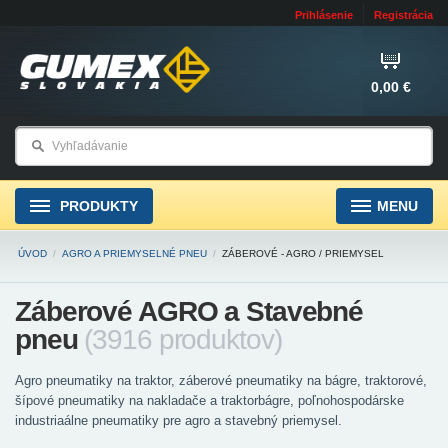
Prihlásenie
Registrácia
0,00 €
PRODUKTY
MENU
ÚVOD
/
AGRO A PRIEMYSELNÉ PNEU
/
ZÁBEROVÉ - AGRO / PRIEMYSEL
Záberové AGRO a Stavebné
pneu
(3916 produktov)
Agro pneumatiky na traktor, záberové pneumatiky na bágre, traktorové,
šípové pneumatiky na nakladače a traktorbágre, poľnohospodárske
industriaálne pneumatiky pre agro a stavebný priemysel.