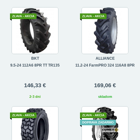
ZĽAVA - AKCIA
ZĽAVA - AKCIA
BKT
ALLIANCE
9.5-24 112A6 8PR TT TR135
11.2-24 FarmPRO 324 116A8 8PR
146,33 €
169,06 €
2-3 dni
skladom
ZĽAVA - AKCIA
ZĽAVA - AKCIA
DOPRAVA ZADARMO