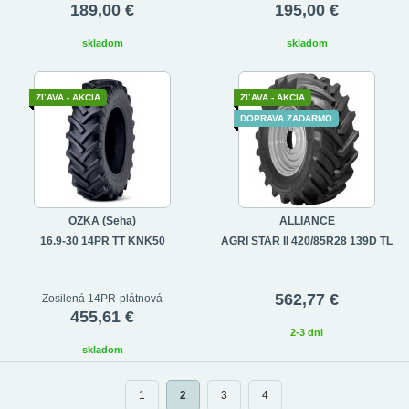
189,00 €
195,00 €
skladom
skladom
ZĽAVA - AKCIA
ZĽAVA - AKCIA
DOPRAVA ZADARMO
OZKA (Seha)
ALLIANCE
16.9-30 14PR TT KNK50
AGRI STAR II 420/85R28 139D TL
562,77 €
Zosilená 14PR-plátnová
455,61 €
2-3 dni
skladom
1
2
3
4