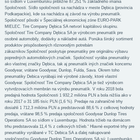
so sídlom v Luxembursku približne 87,251 % základného imania
Spoločnosti. Sídlo spoločnosti sa nachádza v meste Dębica (provincia
Podkarpackie), kde sa nachádza aj závod na výrobu pneumatík.
Spoločnosť pôsobí v Špeciálnej ekonomickej zóne EURO-PARK
MIELEC. Tire Company Dębica SA netvorí kapitálovú skupinu.
Spoločnosť Tire Company Dębica SA je výrobcom pneumatík pre
osobné automobily, dodávky a nákladné autá. Ponúka široký sortiment
produktov prispôsobených rôznorodým potrebám
zákazníkov.Spoločnosť poskytuje pneumatiky pre originálnu výbavu
popredných automobilových značiek. Spoločnosť vyrába pneumatiky
ako vlastnej značky Dębica, tak aj pneumatík iných značiek koncernu
Goodyear, vrátane Goodyear, Dunlop, Fulda, Sava. Okrem toho
pneumatiky Debica vyrábajú iné výrobné závody, ktoré vlastní
Goodyear. Spoločnosť Tire Company Dębica SA je tiež výrobcom
vytvrdzovacích membrán na výrobu pneumatík. V roku 2018 bola
predajná hodnota Spoločnosti 1 932,2 milióna PLN a bola nižšia ako v
roku 2017 o 31 185 tisíc PLN (1,6 %). Predaje na zahraničné trhy
dosiahli 1 712,3 milióna PLN a predstavovali 88,6 % z celkovej hodnoty
predaja, vrátane 98,5 % predaja spoločnosti Goodyear Dunlop Tires
Operations SA so sídlom v Luxemburgu. Hodnota tržieb na domácom
trhu predstavovala 11,4 % z celkových tržieb.“ Hlavné exportné trhy pre
pneumatiky vyrábané v TC Debica SA a ďalej nakupované
spoločnosťou Goodyear Dunlop Tires Operations SA sú: Luxembursko,