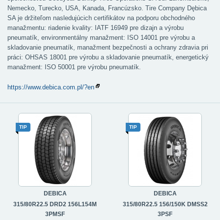
Nemecko, Turecko, USA, Kanada, Francúzsko. Tire Company Dębica
SA je držiteľom nasledujúcich certifikátov na podporu obchodného
manažmentu: riadenie kvality: IATF 16949 pre dizajn a výrobu
pneumatík, environmentálny manažment: ISO 14001 pre výrobu a
skladovanie pneumatík, manažment bezpečnosti a ochrany zdravia pri
práci: OHSAS 18001 pre výrobu a skladovanie pneumatík, energetický
manažment: ISO 50001 pre výrobu pneumatík.
https://www.debica.com.pl/?en
TIP
TIP
DEBICA
DEBICA
315/80R22.5 DRD2 156L154M
315/80R22.5 156/150K DMSS2
3PMSF
3PSF