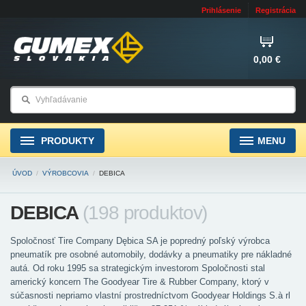
Prihlásenie
Registrácia
0,00 €
PRODUKTY
MENU
ÚVOD
/
VÝROBCOVIA
/
DEBICA
DEBICA
(198 produktov)
Spoločnosť Tire Company Dębica SA je popredný poľský výrobca
pneumatík pre osobné automobily, dodávky a pneumatiky pre nákladné
autá. Od roku 1995 sa strategickým investorom Spoločnosti stal
americký koncern The Goodyear Tire & Rubber Company, ktorý v
súčasnosti nepriamo vlastní prostredníctvom Goodyear Holdings S.à rl