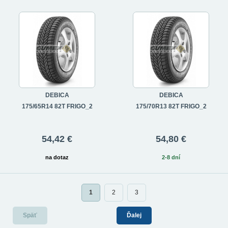
DEBICA
DEBICA
175/65R14 82T FRIGO_2
175/70R13 82T FRIGO_2
54,42 €
54,80 €
na dotaz
2-8 dní
1
2
3
Späť
Ďalej