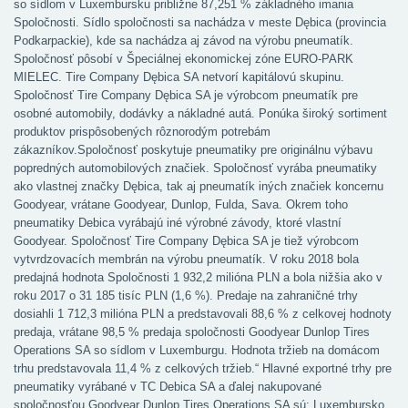
so sídlom v Luxembursku približne 87,251 % základného imania
Spoločnosti. Sídlo spoločnosti sa nachádza v meste Dębica (provincia
Podkarpackie), kde sa nachádza aj závod na výrobu pneumatík.
Spoločnosť pôsobí v Špeciálnej ekonomickej zóne EURO-PARK
MIELEC. Tire Company Dębica SA netvorí kapitálovú skupinu.
Spoločnosť Tire Company Dębica SA je výrobcom pneumatík pre
osobné automobily, dodávky a nákladné autá. Ponúka široký sortiment
produktov prispôsobených rôznorodým potrebám
zákazníkov.Spoločnosť poskytuje pneumatiky pre originálnu výbavu
popredných automobilových značiek. Spoločnosť vyrába pneumatiky
ako vlastnej značky Dębica, tak aj pneumatík iných značiek koncernu
Goodyear, vrátane Goodyear, Dunlop, Fulda, Sava. Okrem toho
pneumatiky Debica vyrábajú iné výrobné závody, ktoré vlastní
Goodyear. Spoločnosť Tire Company Dębica SA je tiež výrobcom
vytvrdzovacích membrán na výrobu pneumatík. V roku 2018 bola
predajná hodnota Spoločnosti 1 932,2 milióna PLN a bola nižšia ako v
roku 2017 o 31 185 tisíc PLN (1,6 %). Predaje na zahraničné trhy
dosiahli 1 712,3 milióna PLN a predstavovali 88,6 % z celkovej hodnoty
predaja, vrátane 98,5 % predaja spoločnosti Goodyear Dunlop Tires
Operations SA so sídlom v Luxemburgu. Hodnota tržieb na domácom
trhu predstavovala 11,4 % z celkových tržieb.“ Hlavné exportné trhy pre
pneumatiky vyrábané v TC Debica SA a ďalej nakupované
spoločnosťou Goodyear Dunlop Tires Operations SA sú: Luxembursko,