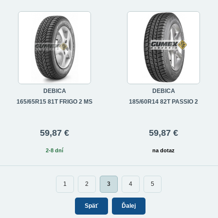
DEBICA
DEBICA
165/65R15 81T FRIGO 2 MS
185/60R14 82T PASSIO 2
59,87 €
59,87 €
2-8 dní
na dotaz
1
2
3
4
5
Späť
Ďalej