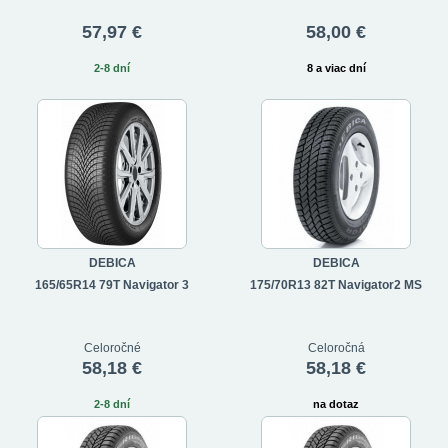
57,97 €
58,00 €
2-8 dní
8 a viac dní
DEBICA
DEBICA
165/65R14 79T Navigator 3
175/70R13 82T Navigator2 MS
Celoročné
Celoročná
58,18 €
58,18 €
2-8 dní
na dotaz