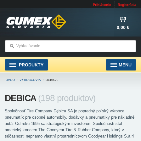
Prihlásenie
Registrácia
0,00 €
PRODUKTY
MENU
ÚVOD
/
VÝROBCOVIA
/
DEBICA
DEBICA
(198 produktov)
Spoločnosť Tire Company Dębica SA je popredný poľský výrobca
pneumatík pre osobné automobily, dodávky a pneumatiky pre nákladné
autá. Od roku 1995 sa strategickým investorom Spoločnosti stal
americký koncern The Goodyear Tire & Rubber Company, ktorý v
súčasnosti nepriamo vlastní prostredníctvom Goodyear Holdings S.à rl