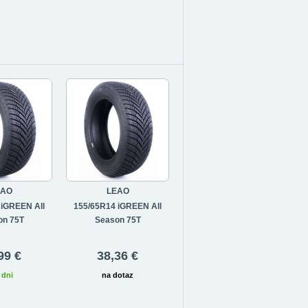
EAO
LEAO
 iGREEN All
155/65R14 iGREEN All
on 75T
Season 75T
99 €
38,36 €
 dni
na dotaz