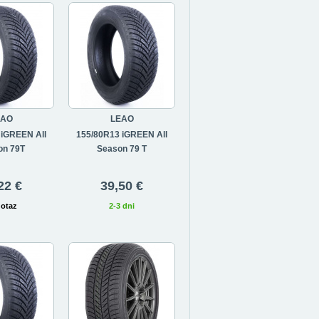
EAO
LEAO
 iGREEN All
155/80R13 iGREEN All
on 79T
Season 79 T
22 €
39,50 €
dotaz
2-3 dni