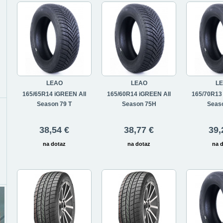
LEAO
LEAO
L
165/65R14 iGREEN All
165/60R14 iGREEN All
165/70R13
Season 79 T
Season 75H
Seas
38,54 €
38,77 €
39,
na dotaz
na dotaz
na 