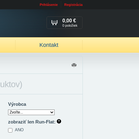
Prihlásenie
Registrácia
0,00 €
0 položiek
Kontakt
TL
AČ
IŤ
uktov)
Výrobca
zobraziť len Run-Flat:
ANO