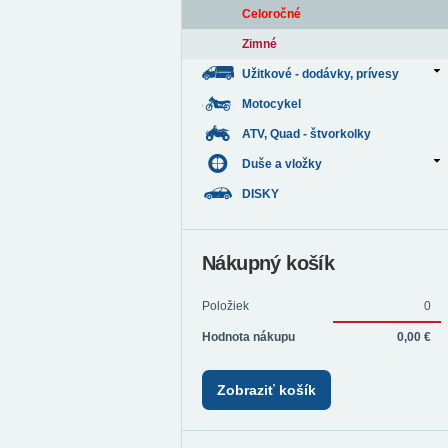
Celoročné
Zimné
Užitkové - dodávky, prívesy
Motocykel
ATV, Quad - štvorkolky
Duše a vložky
DISKY
Nákupný košík
Položiek
0
Hodnota nákupu
0,00 €
Zobraziť košík