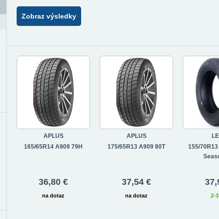
Zobraz výsledky
APLUS
APLUS
L
165/65R14 A909 79H
175/65R13 A909 80T
155/70R13
Seas
36,80 €
37,54 €
37,
na dotaz
na dotaz
2-3