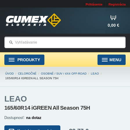
Prihlásenie
Registrácia
0,00 €
PRODUKTY
MENU
ÚVOD
/
CELOROČNÉ
/
OSOBNÉ / SUV / 4X4 OFF-ROAD
/
LEAO
/
165/60R14 IGREEN ALL SEASON 75H
LEAO
165/60R14 iGREEN All Season 75H
Dostupnosť:
na dotaz