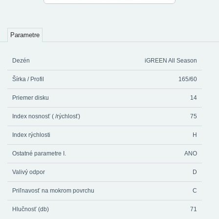
Parametre
Dezén
iGREEN All Season
Šírka / Profil
165/60
Priemer disku
14
Index nosnosť ( /rýchlosť)
75
Index rýchlosti
H
Ostatné parametre I.
ANO
Valivý odpor
D
Priľnavosť na mokrom povrchu
C
Hlučnosť (db)
71