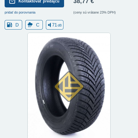
38,77 €
Kontaktovať predajcu
pridať do porovnania
(ceny sú vrátane 23% DPH)
D
C
71
dB