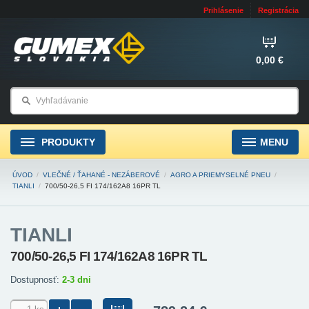
Prihlásenie
Registrácia
0,00 €
PRODUKTY
MENU
ÚVOD
/
VLEČNÉ / ŤAHANÉ - NEZÁBEROVÉ
/
AGRO A PRIEMYSELNÉ PNEU
/
TIANLI
/
700/50-26,5 FI 174/162A8 16PR TL
TIANLI
700/50-26,5 FI 174/162A8 16PR TL
Dostupnosť:
2-3 dni