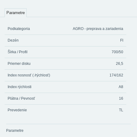
Parametre
Podkategoria
AGRO - preprava a zariadenia
Dezén
FI
Šírka / Profil
700/50
Priemer disku
26,5
Index nosnosť ( /rýchlosť)
174/162
Index rýchlosti
A8
Plátna / Pevnosť
16
Prevedenie
TL
Parametre