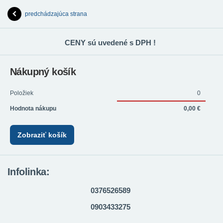
predchádzajúca strana
CENY sú uvedené s DPH !
Nákupný košík
Položiek
0
Hodnota nákupu
0,00 €
Zobraziť košík
Infolinka:
0376526589
0903433275