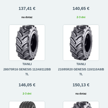
137,41 €
140,65 €
na dotaz
2-3 dni
TIANLI
TIANLI
280/70R16 GENESIS 112A8/112BB
210/95R20 GENESIS 110/110A8/B
TL
TL
146,05 €
150,13 €
2-3 dni
na dotaz