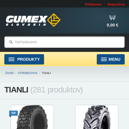
Prihlásenie
Registrácia
0,00 €
PRODUKTY
MENU
ÚVOD
/
VÝROBCOVIA
/
TIANLI
TIANLI
(281 produktov)
TIP