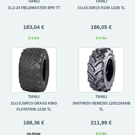
TIANLI
TIANLI
11.2-24 FIELDMASTER 8PR TT
31x15.50R15 R100 122B TL
183,04 €
186,05 €
2-3 dni
2-3 dni
TIANLI
TIANLI
31x15,50R15 GRASS KING
300/70R20 GENESIS 120/120A8/B
FLOTATION 122B TL
TL
188,36 €
211,99 €
na dotaz
2-3 dni