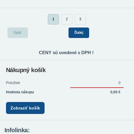
1
2
3
Späť
Ďalej
CENY sú uvedené s DPH !
Nákupný košík
Položiek
0
Hodnota nákupu
0,00 €
Zobraziť košík
Infolinka: