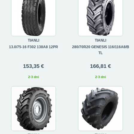
TIANLI
TIANLI
13.0/75-16 F302 138A8 12PR
280/70R20 GENESIS 116/116A8/B
TL
153,35 €
166,81 €
2-3 dni
2-3 dni