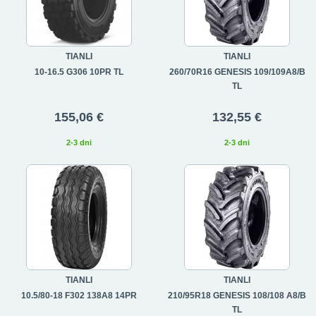
TIANLI
TIANLI
10-16.5 G306 10PR TL
260/70R16 GENESIS 109/109A8/B
TL
155,06 €
132,55 €
2-3 dni
2-3 dni
TIANLI
TIANLI
10.5/80-18 F302 138A8 14PR
210/95R18 GENESIS 108/108 A8/B
TL