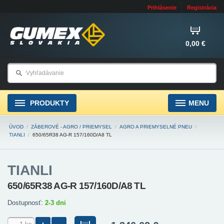
Prihlásenie
Registrácia
0,00 €
PRODUKTY
MENU
ÚVOD
/
ZÁBEROVÉ - AGRO / PRIEMYSEL
/
AGRO A PRIEMYSELNÉ PNEU
/
TIANLI
/
650/65R38 AG-R 157/160D/A8 TL
TIANLI
650/65R38 AG-R 157/160D/A8 TL
Dostupnosť:
2-3 dni