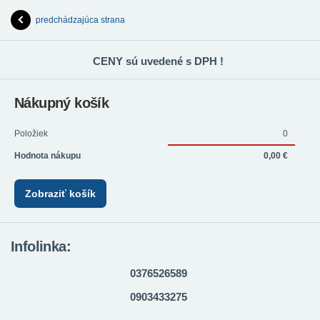
predchádzajúca strana
CENY sú uvedené s DPH !
Nákupný košík
Položiek
0
Hodnota nákupu
0,00 €
Zobraziť košík
Infolinka:
0376526589
0903433275