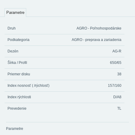
Parametre
Druh
AGRO - Poľnohospodárske
Podkategoria
AGRO - preprava a zariadenia
Dezén
AG-R
Šírka / Profil
650/65
Priemer disku
38
Index nosnosť ( /rýchlosť)
157/160
Index rýchlosti
D/A8
Prevedenie
TL
Parametre