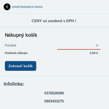
predchádzajúca strana
CENY sú uvedené s DPH !
Nákupný košík
Položiek
0
Hodnota nákupu
0,00 €
Zobraziť košík
Infolinka:
0376526589
0903433275