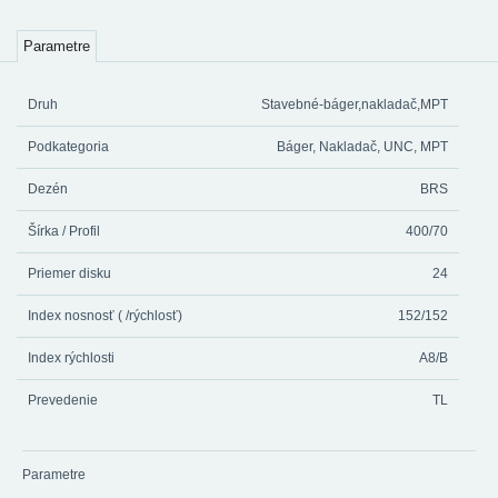
Parametre
Druh
Stavebné-báger,nakladač,MPT
Podkategoria
Báger, Nakladač, UNC, MPT
Dezén
BRS
Šírka / Profil
400/70
Priemer disku
24
Index nosnosť ( /rýchlosť)
152/152
Index rýchlosti
A8/B
Prevedenie
TL
Parametre