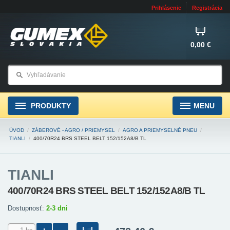
Prihlásenie
Registrácia
0,00 €
PRODUKTY
MENU
ÚVOD
/
ZÁBEROVÉ - AGRO / PRIEMYSEL
/
AGRO A PRIEMYSELNÉ PNEU
/
TIANLI
/
400/70R24 BRS STEEL BELT 152/152A8/B TL
TIANLI
400/70R24 BRS STEEL BELT 152/152A8/B TL
Dostupnosť:
2-3 dni