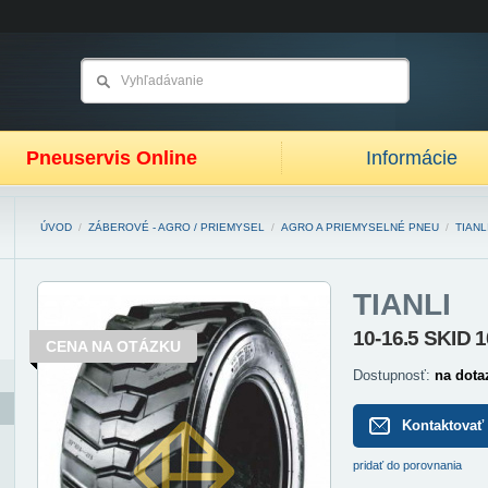
Pneuservis Online
Informácie
ÚVOD
/
ZÁBEROVÉ - AGRO / PRIEMYSEL
/
AGRO A PRIEMYSELNÉ PNEU
/
TIANL
TIANLI
10-16.5 SKID 
CENA NA OTÁZKU
Dostupnosť:
na dota
Kontaktovať
pridať do porovnania