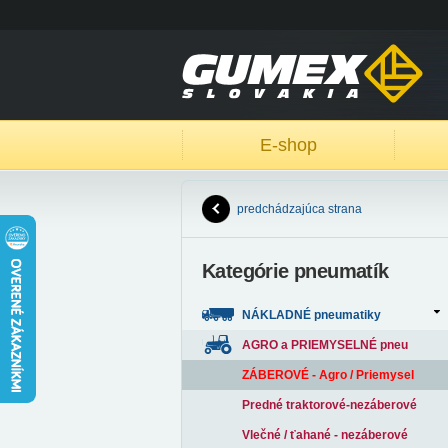
E-shop
predchádzajúca strana
Kategórie pneumatík
NÁKLADNÉ pneumatiky
AGRO a PRIEMYSELNÉ pneu
ZÁBEROVÉ - Agro / Priemysel
Predné traktorové-nezáberové
Vlečné / ťahané - nezáberové