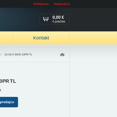
Prihlásenie
Registrácia
0,00 €
0 položiek
Kontakt
I
/
10-16.5 SKID 10PR TL
TL
AČ
IŤ
10PR TL
z
 predajcu