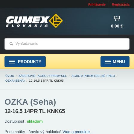
Prihlásenie
Registrácia
0,00 €
PRODUKTY
MENU
ÚVOD
/
ZÁBEROVÉ - AGRO / PRIEMYSEL
/
AGRO A PRIEMYSELNÉ PNEU
/
OZKA (SEHA)
/
12-16.5 14PR TL KNK65
OZKA (Seha)
12-16.5 14PR TL KNK65
Dostupnosť:
skladom
Pneumatiky - šmykový nakladač
Viac o produkte...