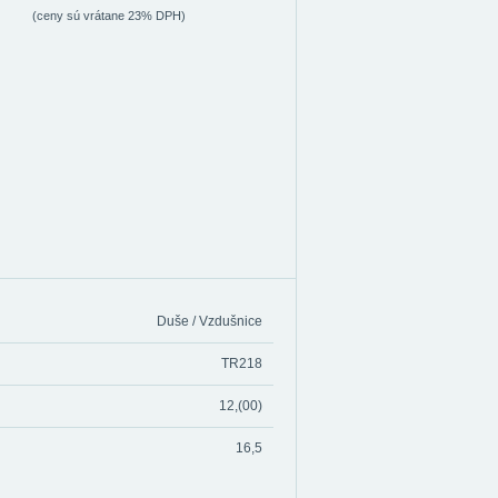
(ceny sú vrátane 23% DPH)
Duše / Vzdušnice
TR218
12,(00)
16,5