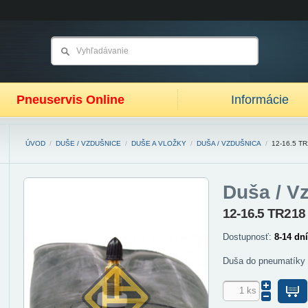
Pneuservis Online
Informácie
ÚVOD
/
DUŠE / VZDUŠNICE
/
DUŠE A VLOŽKY
/
DUŠA / VZDUŠNICA
/
12-16.5 T
Duša / V
12-16.5 TR218
Dostupnosť:
8-14 dní
Duša do pneumatíky