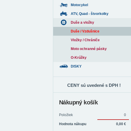
Motocykel
ATV, Quad - štvorkolky
Duše a vložky
Duše / Vzdušnice
Vložky / Chrániče
Moto ochranné pásky
O-Krúžky
DISKY
CENY sú uvedené s DPH !
Nákupný košík
Položiek
0
Hodnota nákupu
0,00 €