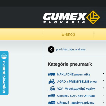
E-shop
predchádzajúca strana
Kategórie pneumatík
NÁKLADNÉ pneumatiky
AGRO a PRIEMYSELNÉ pneu
VZV - Vysokozdvižné vozíky
Osobné / SUV / 4x4 Off-road
Užitkové - dodávky, prívesy