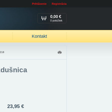
Prihlásenie
Registrácia
0,00 €
0 položiek
Kontakt
R218
TL
AČ
IŤ
zdušnica
23,95 €