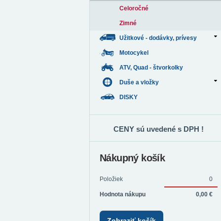
Celoročné
Zimné
Užitkové - dodávky, prívesy
Motocykel
ATV, Quad - štvorkolky
Duše a vložky
DISKY
CENY sú uvedené s DPH !
Nákupný košík
Položiek
0
Hodnota nákupu
0,00 €
Zobraziť košík