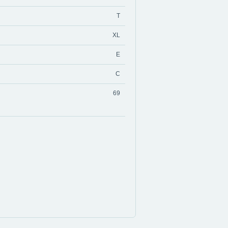
T
XL
E
C
69