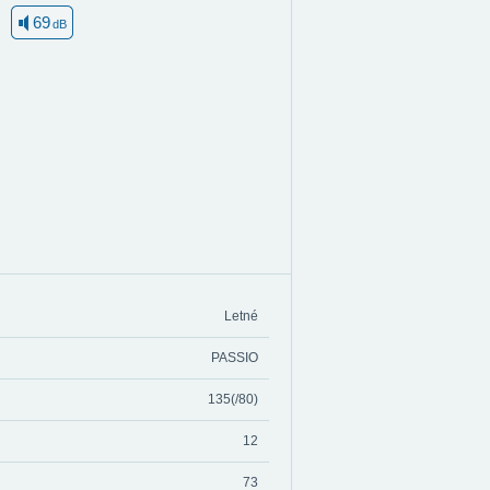
69
dB
Letné
PASSIO
135(/80)
12
73