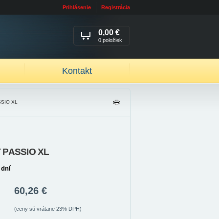
Prihlásenie
Registrácia
0,00 €
0 položiek
Kontakt
SSIO XL
TL
AČ
IŤ
T PASSIO XL
 dní
60,26 €
(ceny sú vrátane 23% DPH)