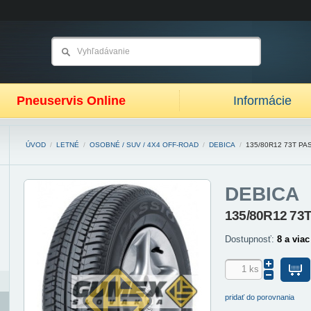
Pneuservis Online
Informácie
ÚVOD
/
LETNÉ
/
OSOBNÉ / SUV / 4X4 OFF-ROAD
/
DEBICA
/
135/80R12 73T PA
DEBICA
135/80R12 73
Dostupnosť:
8 a viac
pridať do porovnania