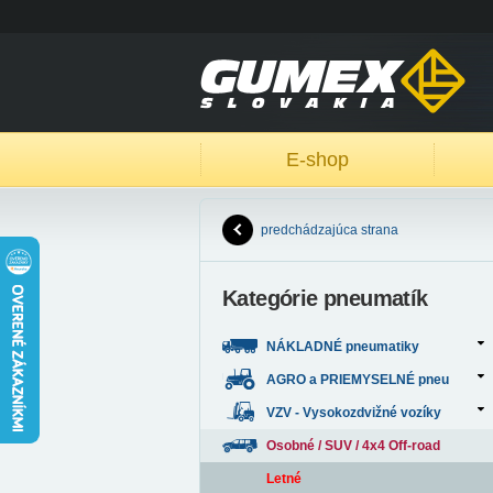
E-shop
predchádzajúca strana
Kategórie pneumatík
NÁKLADNÉ pneumatiky
AGRO a PRIEMYSELNÉ pneu
VZV - Vysokozdvižné vozíky
Osobné / SUV / 4x4 Off-road
Letné