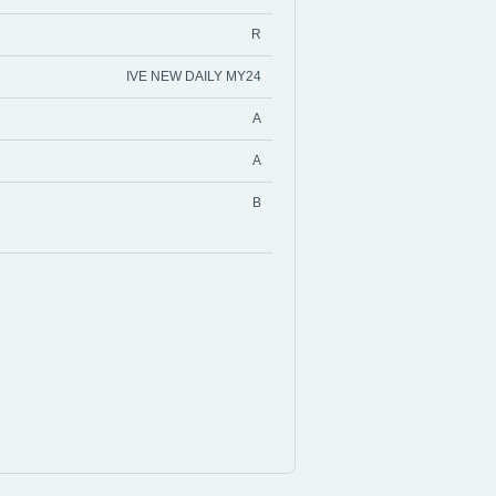
R
IVE NEW DAILY MY24
A
A
B