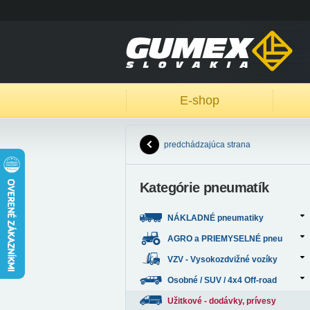
E-shop
predchádzajúca strana
Kategórie pneumatík
NÁKLADNÉ pneumatiky
AGRO a PRIEMYSELNÉ pneu
VZV - Vysokozdvižné vozíky
Osobné / SUV / 4x4 Off-road
Užitkové - dodávky, prívesy