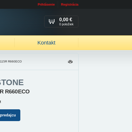
Prihlásenie
Registrácia
0,00 €
0 položiek
Kontakt
 115R R660ECO
TL
AČ
IŤ
STONE
5R R660ECO
z
 predajcu