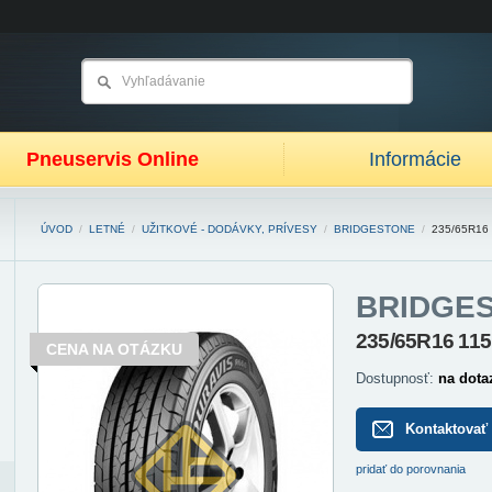
Pneuservis Online
Informácie
ÚVOD
/
LETNÉ
/
UŽITKOVÉ - DODÁVKY, PRÍVESY
/
BRIDGESTONE
/
235/65R16
BRIDGE
235/65R16 11
CENA NA OTÁZKU
Dostupnosť:
na dota
Kontaktovať
pridať do porovnania