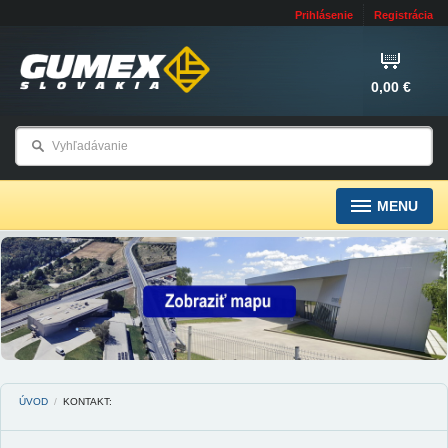
Prihlásenie
Registrácia
0,00 €
MENU
ÚVOD
/
KONTAKT: