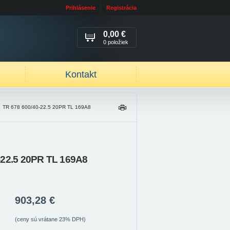
Prihlásenie
Registrácia
0,00 €
0 položiek
Kontakt
/
TR 678 600/40-22.5 20PR TL 169A8
TL
AČ
IŤ
-22.5 20PR TL 169A8
903,28 €
(ceny sú vrátane 23% DPH)