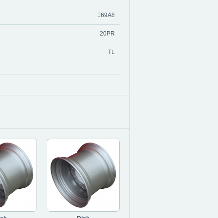
169A8
20PR
TL