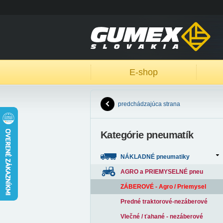
E-shop
predchádzajúca strana
Kategórie pneumatík
NÁKLADNÉ pneumatiky
AGRO a PRIEMYSELNÉ pneu
ZÁBEROVÉ - Agro / Priemysel
Predné traktorové-nezáberové
Vlečné / ťahané - nezáberové