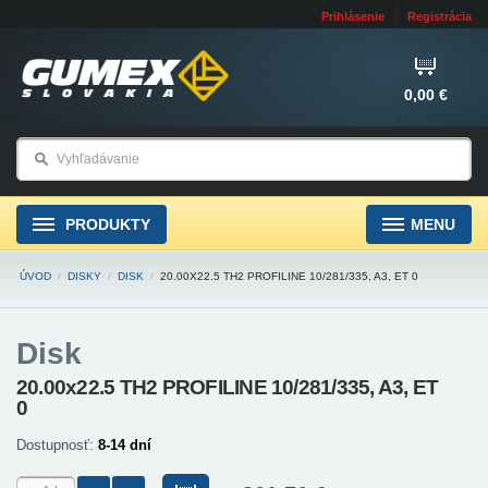
Prihlásenie
Registrácia
0,00 €
PRODUKTY
MENU
ÚVOD
/
DISKY
/
DISK
/
20.00X22.5 TH2 PROFILINE 10/281/335, A3, ET 0
Disk
20.00x22.5 TH2 PROFILINE 10/281/335, A3, ET
0
Dostupnosť:
8-14 dní