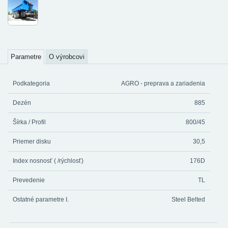
Parametre
O výrobcovi
Podkategoria
AGRO - preprava a zariadenia
Dezén
885
Šírka / Profil
800/45
Priemer disku
30,5
Index nosnosť ( /rýchlosť)
176D
Prevedenie
TL
Ostatné parametre I.
Steel Belted