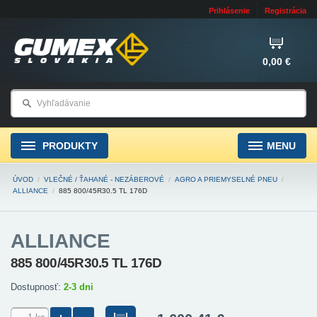
Prihlásenie
Registrácia
0,00 €
PRODUKTY
MENU
ÚVOD
/
VLEČNÉ / ŤAHANÉ - NEZÁBEROVÉ
/
AGRO A PRIEMYSELNÉ PNEU
/
ALLIANCE
/
885 800/45R30.5 TL 176D
ALLIANCE
885 800/45R30.5 TL 176D
Dostupnosť:
2-3 dni