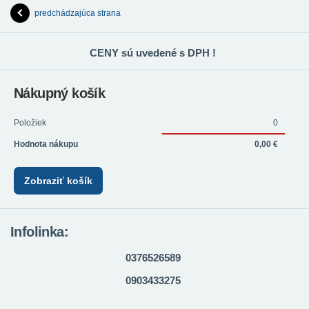
predchádzajúca strana
CENY sú uvedené s DPH !
Nákupný košík
Položiek
0
Hodnota nákupu
0,00 €
Zobraziť košík
Infolinka:
0376526589
0903433275