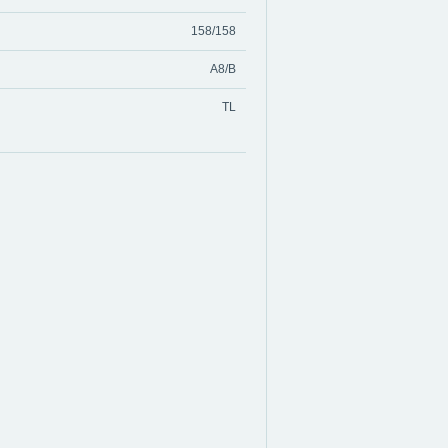
158/158
A8/B
TL