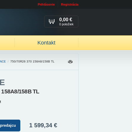
Prihlásenie
Registrácia
0,00 €
0 položiek
Kontakt
ANCE
/
750/70R26 370 158A8/158B TL
TL
AČ
IŤ
E
 158A8/158B TL
z
1 599,34 €
 predajcu