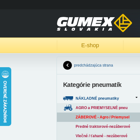
E-shop
predchádzajúca strana
Kategórie pneumatík
NÁKLADNÉ pneumatiky
AGRO a PRIEMYSELNÉ pneu
ZÁBEROVÉ - Agro / Priemysel
Predné traktorové-nezáberové
Vlečné / ťahané - nezáberové