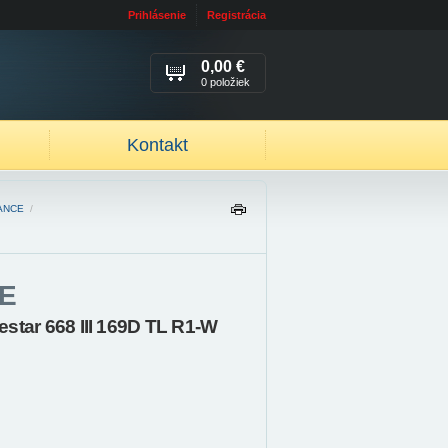
Prihlásenie
Registrácia
0,00 €
0 položiek
Kontakt
ANCE
/
TL
AČ
IŤ
E
star 668 III 169D TL R1-W