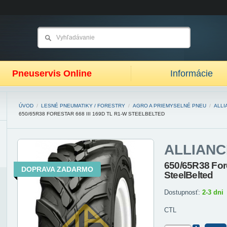
Pneuservis Online
Informácie
ÚVOD
/
LESNÉ PNEUMATIKY / FORESTRY
/
AGRO A PRIEMYSELNÉ PNEU
/
ALLI
650/65R38 FORESTAR 668 III 169D TL R1-W STEELBELTED
ALLIANC
650/65R38 Fore
DOPRAVA ZADARMO
SteelBelted
Dostupnosť:
2-3 dni
CTL