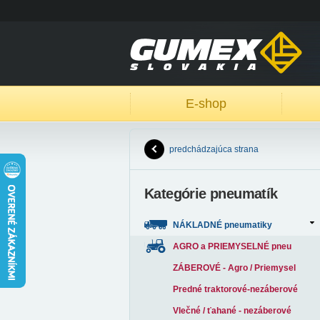
E-shop
predchádzajúca strana
Kategórie pneumatík
NÁKLADNÉ pneumatiky
AGRO a PRIEMYSELNÉ pneu
ZÁBEROVÉ - Agro / Priemysel
Predné traktorové-nezáberové
Vlečné / ťahané - nezáberové