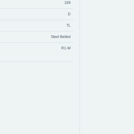
169
D
TL
Steel Belted
R1-W