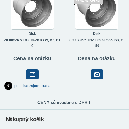
CENA NA OTÁZKU
Disk
Disk
20.00x26.5 TH2 10/281/335, A3, ET
20.00x26.5 TH2 10/281/335, B3, ET
0
-50
Cena na otázku
Cena na otázku
predchádzajúca strana
CENY sú uvedené s DPH !
Nákupný košík