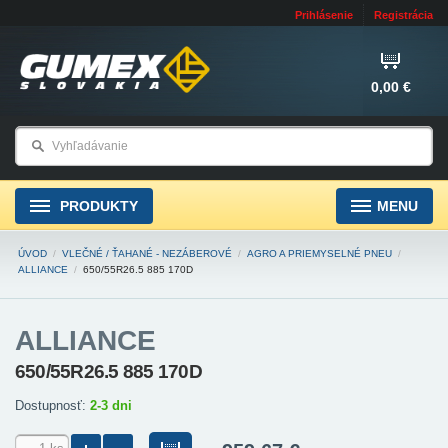
Prihlásenie
Registrácia
0,00 €
PRODUKTY
MENU
ÚVOD
/
VLEČNÉ / ŤAHANÉ - NEZÁBEROVÉ
/
AGRO A PRIEMYSELNÉ PNEU
/
ALLIANCE
/
650/55R26.5 885 170D
ALLIANCE
650/55R26.5 885 170D
Dostupnosť:
2-3 dni