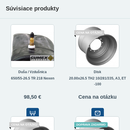
Súvisiace produkty
CENA NA OTÁZKU
Duša / Vzdušnica
Disk
650/55-26.5 TR 218 Nexen
20.00x26.5 TH2 10/281/335, A3, ET
-100
98,50 €
Cena na otázku
CENA NA OTÁZKU
DOPRAVA ZADARMO