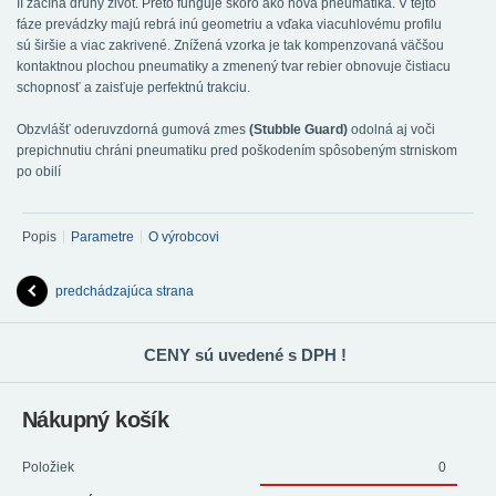
II začíná druhý život. Preto funguje skoro ako nová pneumatika. V tejto
fáze prevádzky majú rebrá inú geometriu a vďaka viacuhlovému profilu
sú širšie a viac zakrivené. Znížená vzorka je tak kompenzovaná väčšou
kontaktnou plochou pneumatiky a zmenený tvar rebier obnovuje čistiacu
schopnosť a zaisťuje perfektnú trakciu.
Obzvlášť oderuvzdorná gumová zmes
(Stubble Guard)
odolná aj voči
prepichnutiu chráni pneumatiku pred poškodením spôsobeným strniskom
po obilí
Popis
Parametre
O výrobcovi
predchádzajúca strana
CENY sú uvedené s DPH !
Nákupný košík
Položiek
0