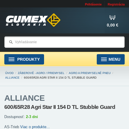
Prihlásenie
Registrácia
0,00 €
PRODUKTY
MENU
ÚVOD
/
ZÁBEROVÉ - AGRO / PRIEMYSEL
/
AGRO A PRIEMYSELNÉ PNEU
/
ALLIANCE
/
600/65R28 AGRI STAR II 154 D TL STUBBLE GUARD
ALLIANCE
600/65R28 Agri Star II 154 D TL Stubble Guard
Dostupnosť:
2-3 dni
AS-Trieb
Viac o produkte...