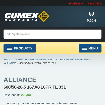
Prihlásenie
Registrácia
0,00 €
PRODUKTY
MENU
ÚVOD
/
ZÁBEROVÉ - AGRO / PRIEMYSEL
/
AGRO A PRIEMYSELNÉ PNEU
/
ALLIANCE
/
600/50-26.5 167A8 16PR TL 331
ALLIANCE
600/50-26.5 167A8 16PR TL 331
Dostupnosť:
2-3 dni
Pneumatiky na vlečku - implementné. flotačné. nosné