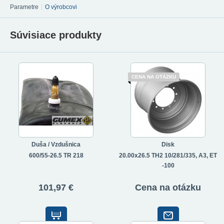
Parametre
O výrobcovi
Súvisiace produkty
CENA NA OTÁZKU
Duša / Vzdušnica
Disk
600/55-26.5 TR 218
20.00x26.5 TH2 10/281/335, A3, ET
-100
101,97 €
Cena na otázku