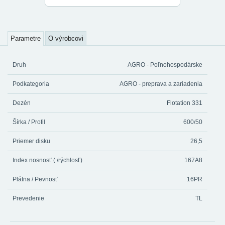
Parametre
O výrobcovi
Druh
AGRO - Poľnohospodárske
Podkategoria
AGRO - preprava a zariadenia
Dezén
Flotation 331
Šírka / Profil
600/50
Priemer disku
26,5
Index nosnosť ( /rýchlosť)
167A8
Plátna / Pevnosť
16PR
Prevedenie
TL