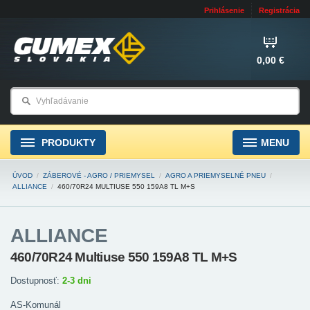
Prihlásenie
Registrácia
0,00 €
PRODUKTY
MENU
ÚVOD
/
ZÁBEROVÉ - AGRO / PRIEMYSEL
/
AGRO A PRIEMYSELNÉ PNEU
/
ALLIANCE
/
460/70R24 MULTIUSE 550 159A8 TL M+S
ALLIANCE
460/70R24 Multiuse 550 159A8 TL M+S
Dostupnosť:
2-3 dni
AS-Komunál