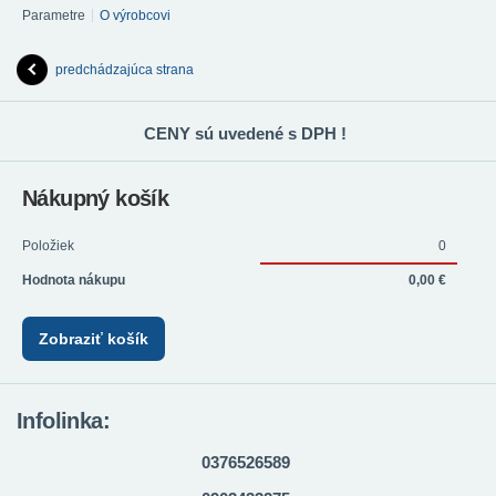
Parametre
O výrobcovi
predchádzajúca strana
CENY sú uvedené s DPH !
Nákupný košík
Položiek
0
Hodnota nákupu
0,00 €
Zobraziť košík
Infolinka:
0376526589