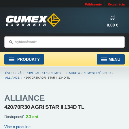
Prihlásenie
Registrácia
0,00 €
PRODUKTY
MENU
ÚVOD
/
ZÁBEROVÉ - AGRO / PRIEMYSEL
/
AGRO A PRIEMYSELNÉ PNEU
/
ALLIANCE
/
420/70R30 AGRI STAR II 134D TL
ALLIANCE
420/70R30 AGRI STAR II 134D TL
Dostupnosť:
2-3 dni
Viac o produkte...