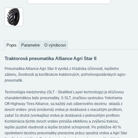
Popis
Parametre
O výrobcovi
Traktorová pneumatika Alliance Agri Star II
Pneumatika Alliance Agri Star II vyniká z hľadiska účinnosti, lepšieho
záberu, životnosti aj konštrukcie traktorových, poľnohospodárskych agro-
pneumatík.
Technológia medzivrstvy (SLT - Stratified Layer technology) je kľúčovou
charakteristikou tejto pneumatiky. S SLT, značkou vyvinutou Yokohama
Off-Highway Tires Alliance, sa každý zub záberového dezénu skladá z
dvoch vrstiev: prvá (vnútorná) vrstva je dodávaná s viacuhlým profilom,
zatiaľ čo druhá (vonkajšia) vrstva je dodávaná s jednouhlým profilom.
Kombinácia týchto dvoch vrstiev prináša efektívnu a zvýšenú trakciu,
lepšie jazdné vlastnosti a lepšie brzdné schopnosti. Po približne 40 %
opotrebení dezénu pneumatiky prevezme prácu spodná vrstva a Agri Star