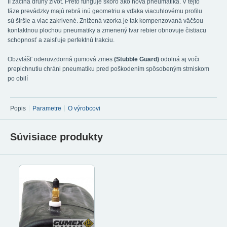
II začíná druhý život. Preto funguje skoro ako nová pneumatika. V tejto
fáze prevádzky majú rebrá inú geometriu a vďaka viacuhlovému profilu
sú širšie a viac zakrivené. Znížená vzorka je tak kompenzovaná väčšou
kontaktnou plochou pneumatiky a zmenený tvar rebier obnovuje čistiacu
schopnosť a zaisťuje perfektnú trakciu.
Obzvlášť oderuvzdorná gumová zmes
(Stubble Guard)
odolná aj voči
prepichnutiu chráni pneumatiku pred poškodením spôsobeným strniskom
po obilí
Popis
Parametre
O výrobcovi
Súvisiace produkty