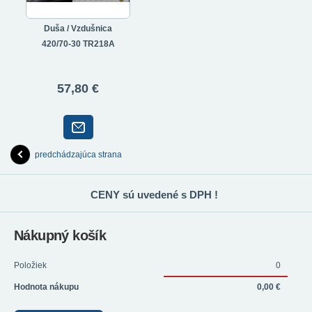
Duša / Vzdušnica
420/70-30 TR218A
57,80 €
predchádzajúca strana
CENY sú uvedené s DPH !
Nákupný košík
Položiek
0
Hodnota nákupu
0,00 €