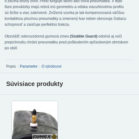
II začíná druhý život. Preto funguje skoro ako nová pneumatika. V tejto
fáze prevádzky majú rebrá inú geometriu a vďaka viacuhlovému profilu
sú širšie a viac zakrivené. Znížená vzorka je tak kompenzovaná väčšou
kontaktnou plochou pneumatiky a zmenený tvar rebier obnovuje čistiacu
schopnosť a zaisťuje perfektnú trakciu.
Obzvlášť oderuvzdorná gumová zmes
(Stubble Guard)
odolná aj voči
prepichnutiu chráni pneumatiku pred poškodením spôsobeným strniskom
po obilí
Popis
Parametre
O výrobcovi
Súvisiace produkty