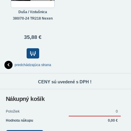
Duša / Vzdušnica
380/70-24 TR218 Nexen
35,88 €
predchádzajúca strana
CENY sú uvedené s DPH !
Nákupný košík
Položiek
0
Hodnota nákupu
0,00 €