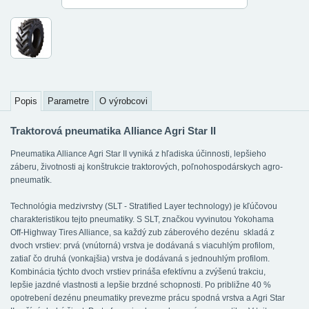
Popis
Parametre
O výrobcovi
Traktorová pneumatika Alliance Agri Star II
Pneumatika Alliance Agri Star II vyniká z hľadiska účinnosti, lepšieho
záberu, životnosti aj konštrukcie traktorových, poľnohospodárskych agro-
pneumatík.
Technológia medzivrstvy (SLT - Stratified Layer technology) je kľúčovou
charakteristikou tejto pneumatiky. S SLT, značkou vyvinutou Yokohama
Off-Highway Tires Alliance, sa každý zub záberového dezénu skladá z
dvoch vrstiev: prvá (vnútorná) vrstva je dodávaná s viacuhlým profilom,
zatiaľ čo druhá (vonkajšia) vrstva je dodávaná s jednouhlým profilom.
Kombinácia týchto dvoch vrstiev prináša efektívnu a zvýšenú trakciu,
lepšie jazdné vlastnosti a lepšie brzdné schopnosti. Po približne 40 %
opotrebení dezénu pneumatiky prevezme prácu spodná vrstva a Agri Star