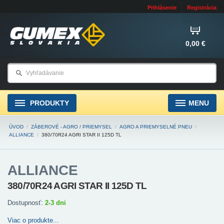
Prihlásenie
Registrácia
0,00 €
PRODUKTY
MENU
ÚVOD
/
ZÁBEROVÉ - AGRO / PRIEMYSEL
/
AGRO A PRIEMYSELNÉ PNEU
/
ALLIANCE
/
380/70R24 AGRI STAR II 125D TL
ALLIANCE
380/70R24 AGRI STAR II 125D TL
Dostupnosť:
2-3 dni
Viac o produkte...