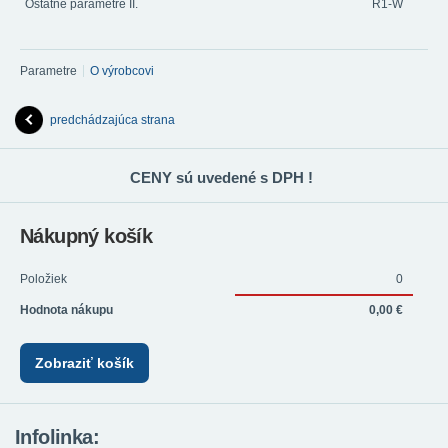
Ostatné parametre II.
R1-W
Parametre
O výrobcovi
predchádzajúca strana
CENY sú uvedené s DPH !
Nákupný košík
Položiek
0
Hodnota nákupu
0,00 €
Zobraziť košík
Infolinka: