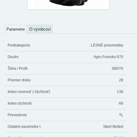
Parametre
O výrobcovi
Podkategoria
LESNÉ pneumatiky
Dezén
Agro Forestry 670
Šírka / Profil
380/70
Priemer disku
28
Index nosnosť ( /rýchlosť)
138
Index rýchlosti
A8
Prevedenie
TL
Ostatné parametre I.
Steel Belted