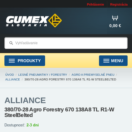
Prihlásenie
Registrácia
0,00 €
PRODUKTY
MENU
ÚVOD
/
LESNÉ PNEUMATIKY / FORESTRY
/
AGRO A PRIEMYSELNÉ PNEU
/
ALLIANCE
/
380/70-28 AGRO FORESTRY 670 138A8 TL R1-W STEELBELTED
ALLIANCE
380/70-28 Agro Forestry 670 138A8 TL R1-W
SteelBelted
Dostupnosť:
2-3 dni