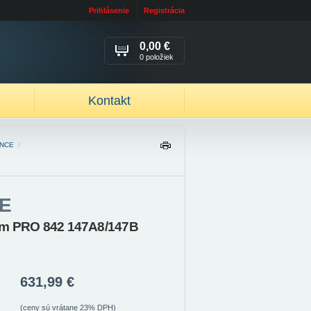
Prihlásenie
Registrácia
0,00 €
0 položiek
Kontakt
ANCE
/
TL
AČ
IŤ
E
rm PRO 842 147A8/147B
631,99 €
(ceny sú vrátane 23% DPH)