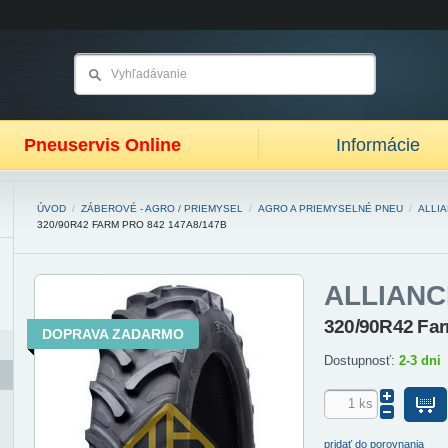
Pneuservis Online
Informácie
ÚVOD
/
ZÁBEROVÉ - AGRO / PRIEMYSEL
/
AGRO A PRIEMYSELNÉ PNEU
/
ALLI
320/90R42 FARM PRO 842 147A8/147B
ALLIANC
320/90R42 Fa
DOPRAVA ZADARMO
Dostupnosť:
2-3 dni
pridať do porovnania