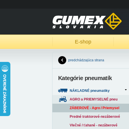
E-shop
predchádzajúca strana
Kategórie pneumatík
NÁKLADNÉ pneumatiky
AGRO a PRIEMYSELNÉ pneu
ZÁBEROVÉ - Agro / Priemysel
Predné traktorové-nezáberové
Vlečné / ťahané - nezáberové