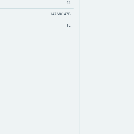
42
147A8/147B
TL