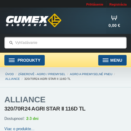
Prihlásenie
Registrácia
0,00 €
PRODUKTY
MENU
ÚVOD
/
ZÁBEROVÉ - AGRO / PRIEMYSEL
/
AGRO A PRIEMYSELNÉ PNEU
/
ALLIANCE
/
320/70R24 AGRI STAR II 116D TL
ALLIANCE
320/70R24 AGRI STAR II 116D TL
Dostupnosť:
2-3 dni
Viac o produkte...