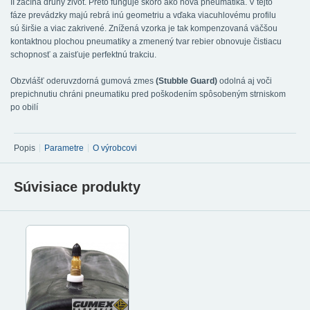
II začíná druhý život. Preto funguje skoro ako nová pneumatika. V tejto
fáze prevádzky majú rebrá inú geometriu a vďaka viacuhlovému profilu
sú širšie a viac zakrivené. Znížená vzorka je tak kompenzovaná väčšou
kontaktnou plochou pneumatiky a zmenený tvar rebier obnovuje čistiacu
schopnosť a zaisťuje perfektnú trakciu.
Obzvlášť oderuvzdorná gumová zmes
(Stubble Guard)
odolná aj voči
prepichnutiu chráni pneumatiku pred poškodením spôsobeným strniskom
po obilí
Popis
Parametre
O výrobcovi
Súvisiace produkty