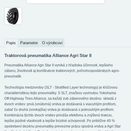
Popis
Parametre
O výrobcovi
Traktorová pneumatika Alliance Agri Star II
Pneumatika Alliance Agri Star II vyniká z hľadiska účinnosti, lepšieho
záberu, životnosti aj konštrukcie traktorových, poľnohospodárskych agro-
pneumatík.
Technológia medzivrstvy (SLT - Stratified Layer technology) je kľúčovou
charakteristikou tejto pneumatiky. S SLT, značkou vyvinutou Yokohama
Off-Highway Tires Alliance, sa každý zub záberového dezénu skladá z
dvoch vrstiev: prvá (vnútorná) vrstva je dodávaná s viacuhlým profilom,
zatiaľ čo druhá (vonkajšia) vrstva je dodávaná s jednouhlým profilom.
Kombinácia týchto dvoch vrstiev prináša efektívnu a zvýšenú trakciu,
lepšie jazdné vlastnosti a lepšie brzdné schopnosti. Po približne 40 %
opotrebení dezénu pneumatiky prevezme prácu spodná vrstva a Agri Star