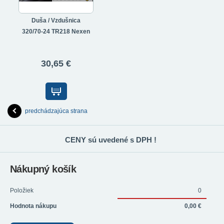
Duša / Vzdušnica
320/70-24 TR218 Nexen
30,65 €
predchádzajúca strana
CENY sú uvedené s DPH !
Nákupný košík
Položiek
0
Hodnota nákupu
0,00 €