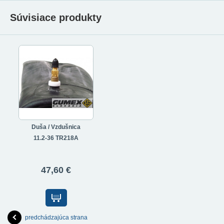
Súvisiace produkty
Duša / Vzdušnica
11.2-36 TR218A
47,60 €
predchádzajúca strana