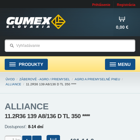
Prihlásenie
Registrácia
0,00 €
PRODUKTY
MENU
ÚVOD
/
ZÁBEROVÉ - AGRO / PRIEMYSEL
/
AGRO A PRIEMYSELNÉ PNEU
/
ALLIANCE
/
11.2R36 139 A8/136 D TL 350 ****
ALLIANCE
11.2R36 139 A8/136 D TL 350 ****
Dostupnosť:
8-14 dní