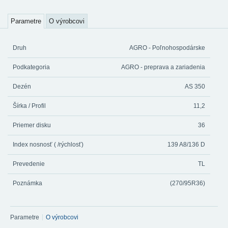
Parametre
O výrobcovi
Druh
AGRO - Poľnohospodárske
Podkategoria
AGRO - preprava a zariadenia
Dezén
AS 350
Šírka / Profil
11,2
Priemer disku
36
Index nosnosť ( /rýchlosť)
139 A8/136 D
Prevedenie
TL
Poznámka
(270/95R36)
Parametre
O výrobcovi