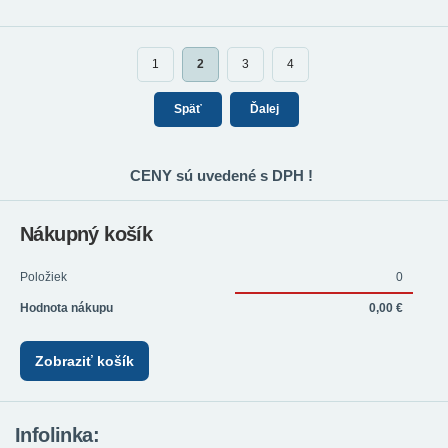
1
2
3
4
Späť
Ďalej
CENY sú uvedené s DPH !
Nákupný košík
Položiek
0
Hodnota nákupu
0,00 €
Zobraziť košík
Infolinka: