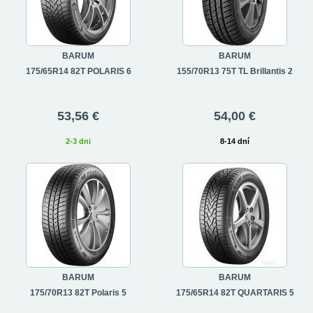
BARUM
BARUM
175/65R14 82T POLARIS 6
155/70R13 75T TL Brillantis 2
53,56 €
54,00 €
2-3 dni
8-14 dní
BARUM
BARUM
175/70R13 82T Polaris 5
175/65R14 82T QUARTARIS 5