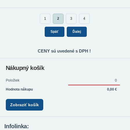
1
2
3
4
Späť
Ďalej
CENY sú uvedené s DPH !
Nákupný košík
Položiek
0
Hodnota nákupu
0,00 €
Zobraziť košík
Infolinka: