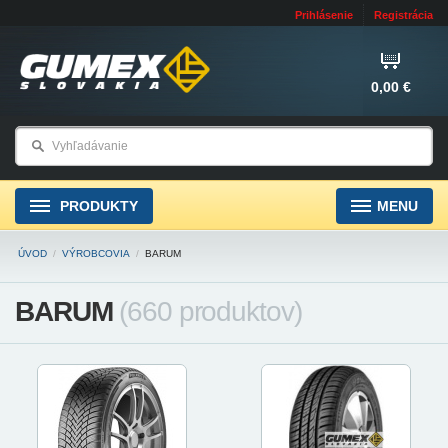
Prihlásenie
Registrácia
0,00 €
PRODUKTY
MENU
ÚVOD
/
VÝROBCOVIA
/
BARUM
BARUM
(660 produktov)