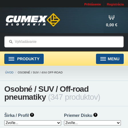
Prihlásenie
Registrácia
0,00 €
PRODUKTY
MENU
ÚVOD
/
OSOBNÉ / SUV / 4X4 OFF-ROAD
Osobné / SUV / Off-road
pneumatiky
(347 produktov)
Širka / Profil
Priemer Disku