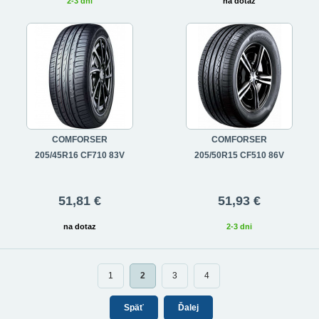
2-3 dni
na dotaz
COMFORSER
COMFORSER
205/45R16 CF710 83V
205/50R15 CF510 86V
51,81 €
51,93 €
na dotaz
2-3 dni
1
2
3
4
Späť
Ďalej