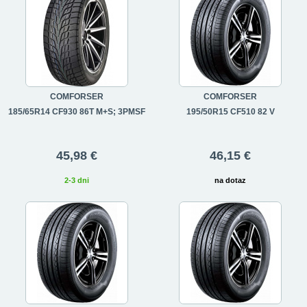
COMFORSER
COMFORSER
185/65R14 CF930 86T M+S; 3PMSF
195/50R15 CF510 82 V
45,98 €
46,15 €
2-3 dni
na dotaz