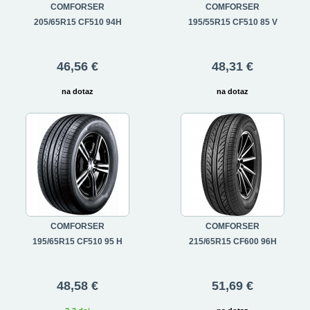
COMFORSER
COMFORSER
205/65R15 CF510 94H
195/55R15 CF510 85 V
46,56 €
48,31 €
na dotaz
na dotaz
COMFORSER
COMFORSER
195/65R15 CF510 95 H
215/65R15 CF600 96H
48,58 €
51,69 €