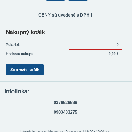
CENY sú uvedené s DPH !
Nákupný košík
Položiek
0
Hodnota nákupu
0,00 €
Zobraziť košík
Infolinka:
0376526589
0903433275
Informácie, rady a objednávky. V pracovné dni 8:00 - 16:00 hod.