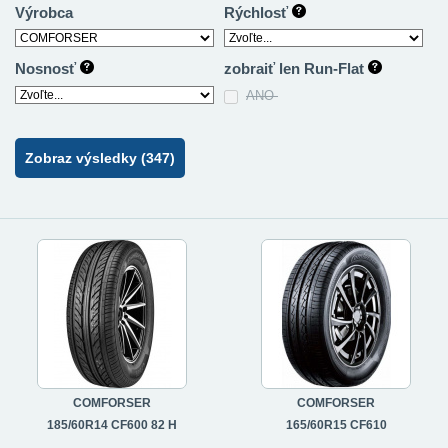
Výrobca
Rýchlosť
Nosnosť
zobraiť len Run-Flat
ANO
Zobraz výsledky (347)
COMFORSER
COMFORSER
185/60R14 CF600 82 H
165/60R15 CF610