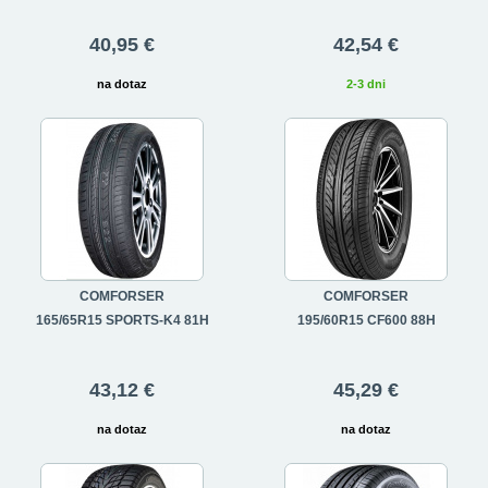
40,95 €
42,54 €
na dotaz
2-3 dni
COMFORSER
COMFORSER
165/65R15 SPORTS-K4 81H
195/60R15 CF600 88H
43,12 €
45,29 €
na dotaz
na dotaz