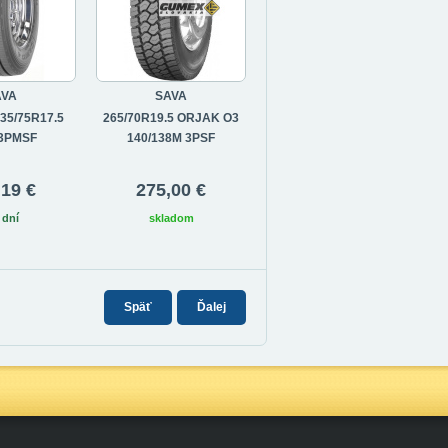
AVA
SAVA
35/75R17.5
265/70R19.5 ORJAK O3
 3PMSF
140/138M 3PSF
,19 €
275,00 €
 dní
skladom
Späť
Ďalej