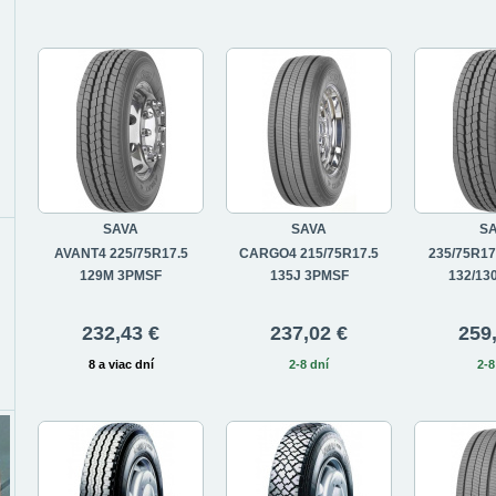
SAVA
SAVA
S
AVANT4 225/75R17.5
CARGO4 215/75R17.5
235/75R17
129M 3PMSF
135J 3PMSF
132/13
232,43 €
237,02 €
259
8 a viac dní
2-8 dní
2-8