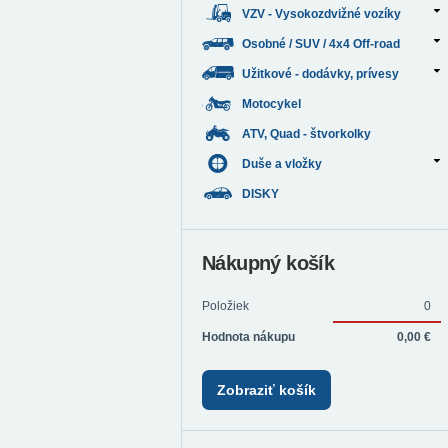
VZV - Vysokozdvižné vozíky
Osobné / SUV / 4x4 Off-road
Užitkové - dodávky, prívesy
Motocykel
ATV, Quad - štvorkolky
Duše a vložky
DISKY
Nákupný košík
Položiek
0
Hodnota nákupu
0,00 €
Zobraziť košík