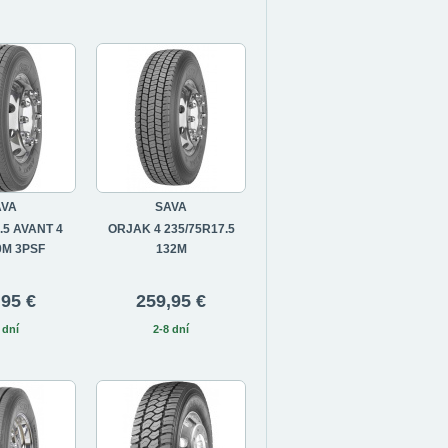
AVA
SAVA
.5 AVANT 4
ORJAK 4 235/75R17.5
0M 3PSF
132M
,95 €
259,95 €
 dní
2-8 dní