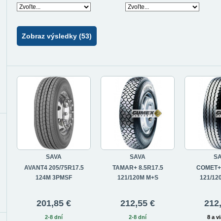
Zobraz výsledky (53)
SAVA
SAVA
S
AVANT4 205/75R17.5
TAMAR+ 8.5R17.5
COMET+ 
124M 3PMSF
121/120M M+S
121/12
201,85 €
212,55 €
212
2-8 dní
2-8 dní
8 a v