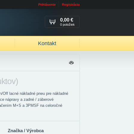
Prihlásenie
Registrácia
0,00 €
0 položiek
Kontakt
TL
AČ
IŤ
uktov)
n/Off lacné nákladné pneu pre nákladné
ace nápravy a zadné / záberové
značením M+S a 3PMSF na celoročné
Značka / Výrobca