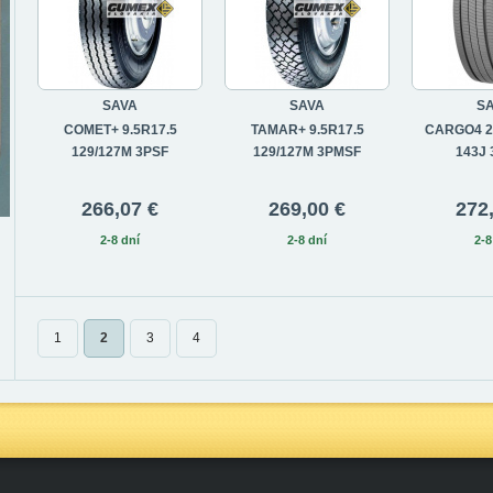
SAVA
SAVA
S
COMET+ 9.5R17.5
TAMAR+ 9.5R17.5
CARGO4 2
129/127M 3PSF
129/127M 3PMSF
143J
266,07 €
269,00 €
272
2-8 dní
2-8 dní
2-8
1
2
3
4