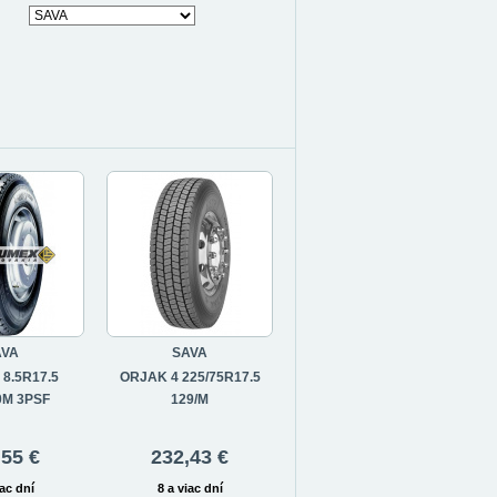
AVA
SAVA
8.5R17.5
ORJAK 4 225/75R17.5
0M 3PSF
129/M
,55 €
232,43 €
iac dní
8 a viac dní