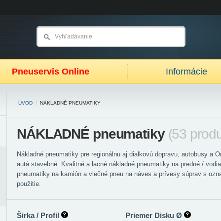
Pneuservis Online
Informácie
ÚVOD
/
NÁKLADNÉ PNEUMATIKY
NÁKLADNÉ pneumatiky
(53 prod
Nákladné pneumatiky pre regionálnu aj dialkovú dopravu, autobusy a O
autá stavebné. Kvalitné a lacné nákladné pneumatiky na predné / vodi
pneumatiky na kamión a vlečné pneu na náves a prívesy súprav s o
použitie.
Širka / Profil
Priemer Disku Ø