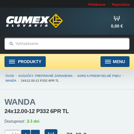
Prihlásenie
Registrácia
0,00 €
PRODUKTY
MENU
ÚVOD
/
KOSAČKY, PREPRAVNÉ ZARIADENIA
/
AGRO A PRIEMYSELNÉ PNEU
/
WANDA
/
24X12.00-12 P332 6PR TL
WANDA
24x12.00-12 P332 6PR TL
Dostupnosť:
2-3 dni