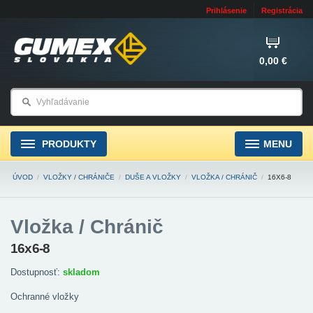
Prihlásenie
Registrácia
0,00 €
PRODUKTY
MENU
ÚVOD
/
VLOŽKY / CHRÁNIČE
/
DUŠE A VLOŽKY
/
VLOŽKA / CHRÁNIČ
/
16X6-8
Vložka / Chránič
16x6-8
Dostupnosť:
skladom
Ochranné vložky