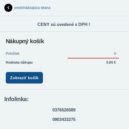
predchádzajúca strana
CENY sú uvedené s DPH !
Nákupný košík
Položiek
0
Hodnota nákupu
0,00 €
Zobraziť košík
Infolinka:
0376526589
0903433275