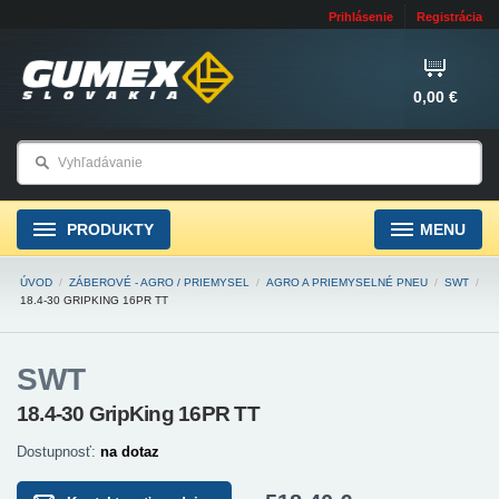
Prihlásenie
Registrácia
0,00 €
PRODUKTY
MENU
ÚVOD
/
ZÁBEROVÉ - AGRO / PRIEMYSEL
/
AGRO A PRIEMYSELNÉ PNEU
/
SWT
/
18.4-30 GRIPKING 16PR TT
SWT
18.4-30 GripKing 16PR TT
Dostupnosť:
na dotaz